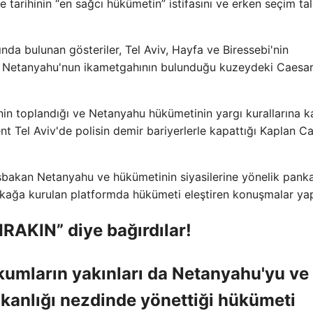
ülke tarihinin “en sağcı hükümetin” istifasını ve erken seçim t
nda bulunan gösteriler, Tel Aviv, Hayfa ve Biressebi'nin
e ve Netanyahu'nun ikametgahının bulunduğu kuzeydeki Caesa
inin toplandığı ve Netanyahu hükümetinin yargı kurallarına k
nt Tel Aviv'de polisin demir bariyerlerle kapattığı Kaplan C
Başbakan Netanyahu ve hükümetinin siyasilerine yönelik panka
sokağa kurulan platformda hükümeti eleştiren konuşmalar yap
KIN” diye bağırdılar!
hkumların yakınları da Netanyahu'yu ve
anlığı nezdinde yönettiği hükümeti