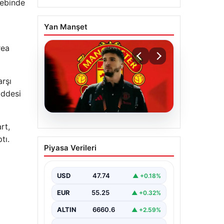
alebinde
Yan Manşet
rea
arşı
addesi
rt,
07.08.2026
tı.
Manchester United
Piyasa Verileri
resmen duyurdu! Altay
Bayındır’ın yeni adresi
belli oldu
USD
47.74
▲ +0.18%
EUR
55.25
▲ +0.32%
ALTIN
6660.6
▲ +2.59%