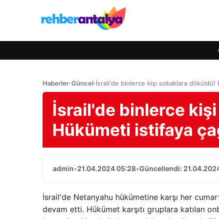
Haberler
›
Güncel
›
İsrail'de binlerce kişi sokaklara döküldü!
İsrail'de binlerce ki
Hükümeti istifaya ça
admin
•
21.04.2024 05:28
•
Güncellendi: 21.04.202
İsrail'de Netanyahu hükümetine karşı her cumart
devam etti. Hükümet karşıtı gruplara katılan on