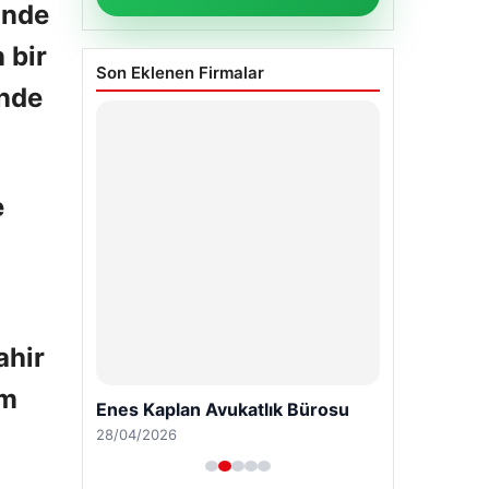
inde
 bir
Son Eklenen Firmalar
inde
e
ahir
im
Enes Kaplan Avukatlık Bürosu
28/04/2026