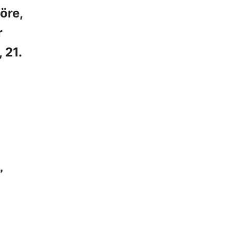
öre,
r
 21.
”