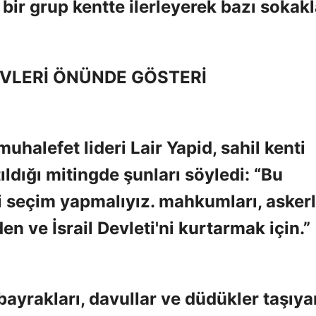
bir grup kentte ilerleyerek bazı sokak
VLERİ ÖNÜNDE GÖSTERİ
muhalefet lideri Lair Yapid, sahil kenti
tıldığı mitingde şunları söyledi: “Bu
i seçim yapmalıyız. mahkumları, askerl
en ve İsrail Devleti'ni kurtarmak için.”
 bayrakları, davullar ve düdükler taşıya