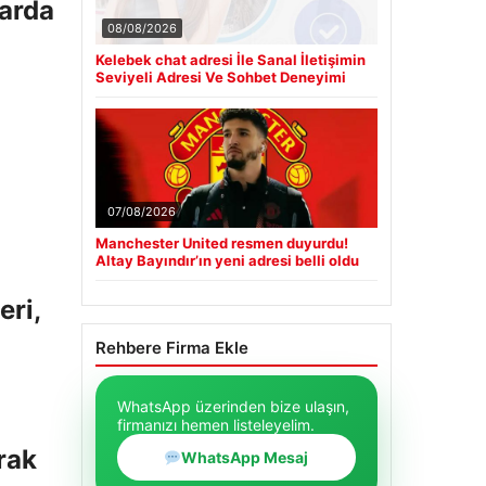
larda
08/08/2026
Kelebek chat adresi İle Sanal İletişimin
Seviyeli Adresi Ve Sohbet Deneyimi
07/08/2026
Manchester United resmen duyurdu!
Altay Bayındır’ın yeni adresi belli oldu
eri,
Rehbere Firma Ekle
WhatsApp üzerinden bize ulaşın,
firmanızı hemen listeleyelim.
rak
WhatsApp Mesaj