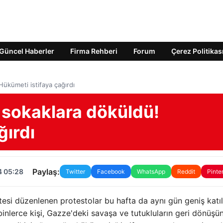
Güncel Haberler
Firma Rehberi
Forum
Çerez Politikas
 Hükümeti istifaya çağırdı
şi sokaklara döküldü!
ğırdı
Paylaş:
4 05:28
Twitter
Facebook
WhatsApp
Reddit
Pinte
esi düzenlenen protestolar bu hafta da aynı gün geniş katı
binlerce kişi, Gazze'deki savaşa ve tutukluların geri dönüşü