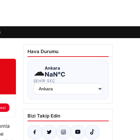
ı
Hava Durumu
☁
Ankara
NaN°C
ŞEHIR SEÇ
rest
Bizi Takip Edin
lımla
ne