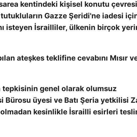
rea kentindeki kişisel konutu çevres
tutukluların Gazze Şeridi'ne iadesi için
steyen İsrailliler, ülkenin birçok yer
pılan ateşkes teklifine cevabını Mısır v
n tepkisinin genel olarak olumsuz
Bürosu üyesi ve Batı Şeria yetkilisi Z
lmadan kesinlikle İsrailli esirleri tesl