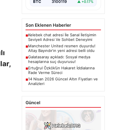
BTC
3100119
▲ +0.17%
Son Eklenen Haberler
Kelebek chat adresi İle Sanal İletişimin
■
Seviyeli Adresi Ve Sohbet Deneyimi
Manchester United resmen duyurdu!
■
Altay Bayındır’ın yeni adresi belli oldu
lı
Galatasaray açıkladı: Sosyal medya
■
hesaplarına suç duyurusu!
lar,
Ertuğrul Özkök’ün Hakaret İddialarına
■
İfade Verme Süreci
14 Nisan 2026 Güncel Altın Fiyatları ve
■
Analizleri
Güncel