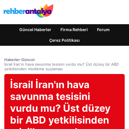
Güncel Haberler
Firma Rehberi
Forum
Çerez Politikası
Haberler
›
Güncel
›
İsrail İran'ın hava savunma tesisini vurdu mu? Üst düzey bir ABD
yetkilisinden misilleme suçlaması
İsrail İran'ın hava
savunma tesisini
vurdu mu? Üst düzey
bir ABD yetkilisinden