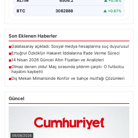
ALTIN
6506.2
▲ +0.16%
BTC
3082888
▲ +0.67%
Son Eklenen Haberler
Galatasaray açıkladı: Sosyal medya hesaplarına suç duyurusu!
■
Ertuğrul Özkök’ün Hakaret İddialarına İfade Verme Süreci
■
14 Nisan 2026 Güncel Altın Fiyatları ve Analizleri
■
Olmaz denen oldu! Maç sırasında yıldırım çarptı: O futbolcu
■
hayatını kaybetti
Dış Mekan Mimarisinde Konfor ve bahçe mutfağı Çözümleri
■
Güncel
06/08/2026