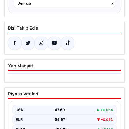
Bizi Takip Edin
Yan Manşet
06.08.2026
Ertuğrul Özkök’ün Hakaret İddialarına
Piyasa Verileri
İfade Verme Süreci
Ünlü gazeteci ve yazar Ertuğrul Özkök,
Cumhurbaşkanına hakaret iddialarıyla yürütülen
USD
47.60
▲ +0.06%
soruşturma kapsamında İstanbul Adalet…
EUR
54.97
▼ -0.09%