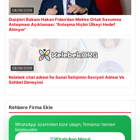
08/08/2026
Dışişleri Bakanı Hakan Fidan’dan Mekke Ortak Savunma
Anlaşması Açıklaması: “Anlaşma Hiçbir Ülkeyi Hedef
Almıyor”
08/08/2026
Kelebek chat adresi İle Sanal İletişimin Seviyeli Adresi Ve
Sohbet Deneyimi
Rehbere Firma Ekle
WhatsApp üzerinden bize ulaşın, firmanızı hemen
listeleyelim.
WhatsApp Mesaj