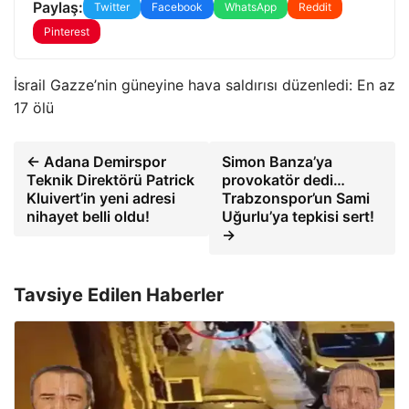
Paylaş:
Twitter
Facebook
WhatsApp
Reddit
Pinterest
İsrail Gazze’nin güneyine hava saldırısı düzenledi: En az
17 ölü
← Adana Demirspor
Simon Banza’ya
Teknik Direktörü Patrick
provokatör dedi…
Kluivert’in yeni adresi
Trabzonspor’un Sami
nihayet belli oldu!
Uğurlu’ya tepkisi sert!
→
Tavsiye Edilen Haberler