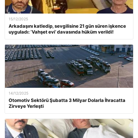
15/12/2025
Arkadaşını katledip, sevgilisine 21 gün süren işkence
uyguladı: ‘Vahşet evi’ davasında hüküm verildi!
14/12/2025
Otomotiv Sektörü Şubatta 3 Milyar Dolarla İhracatta
Zirveye Yerleşti