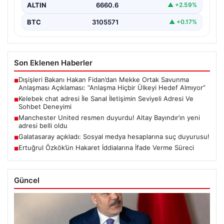
ALTIN
6660.6
▲ +2.59%
BTC
3105571
▲ +0.17%
Son Eklenen Haberler
Dışişleri Bakanı Hakan Fidan’dan Mekke Ortak Savunma
■
Anlaşması Açıklaması: “Anlaşma Hiçbir Ülkeyi Hedef Almıyor”
Kelebek chat adresi İle Sanal İletişimin Seviyeli Adresi Ve
■
Sohbet Deneyimi
Manchester United resmen duyurdu! Altay Bayındır’ın yeni
■
adresi belli oldu
Galatasaray açıkladı: Sosyal medya hesaplarına suç duyurusu!
■
Ertuğrul Özkök’ün Hakaret İddialarına İfade Verme Süreci
■
Güncel