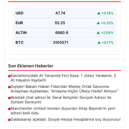
“Anlaşma Hiçbir Ülkeyi Hedef Almıyor”
USD
47.74
▲ +0.18%
Dışişleri Bakanı Hakan Fidan, Mekke Ortak Savunma
Anlaşması hakkında önemli değerlendirmelerde
EUR
55.25
▲ +0.32%
bulundu. Bakan Fidan,…
ALTIN
6660.6
▲ +2.59%
BTC
3105571
▲ +0.17%
Son Eklenen Haberler
Kastamonu’daki At Yarışında Feci Kaza: 1 Jokey Yaralandı, 2
■
At Hayatını Kaybetti
Dışişleri Bakanı Hakan Fidan’dan Mekke Ortak Savunma
■
Anlaşması Açıklaması: “Anlaşma Hiçbir Ülkeyi Hedef Almıyor”
Kelebek chat adresi İle Sanal İletişimin Seviyeli Adresi Ve
■
Sohbet Deneyimi
Manchester United resmen duyurdu! Altay Bayındır’ın yeni
■
adresi belli oldu
Galatasaray açıkladı: Sosyal medya hesaplarına suç duyurusu!
■