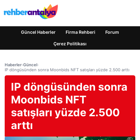
Güncel Haberler
Firma Rehberi
Forum
Çerez Politikası
Haberler
›
Güncel
›
IP döngüsünden sonra Moonbids NFT satışları yüzde 2.500 arttı
IP döngüsünden sonra
Moonbids NFT
satışları yüzde 2.500
arttı