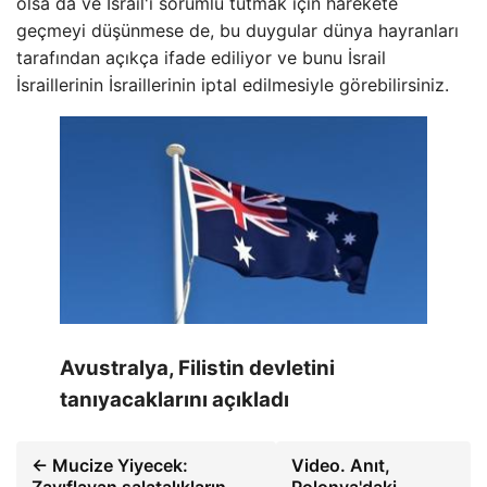
olsa da ve İsrail'i sorumlu tutmak için harekete
geçmeyi düşünmese de, bu duygular dünya hayranları
tarafından açıkça ifade ediliyor ve bunu İsrail
İsraillerinin İsraillerinin iptal edilmesiyle görebilirsiniz.
Avustralya, Filistin devletini
tanıyacaklarını açıkladı
← Mucize Yiyecek:
Video. Anıt,
Zayıflayan salatalıkların
Polonya'daki