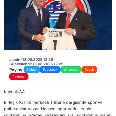
admin
•
18.08.2025 12:25
•
Güncellendi: 18.08.2025 12:25
Paylaş:
Twitter
Facebook
WhatsApp
Reddit
Pinterest
Kaynak:
AA
Birleşik Krallık merkezli Tribune dergisinde spor ve
politikacılar yazan Hansen, spor yetkililerinin
soykırımına rağmen Gazze'deki İsrail soykırım muhabiri