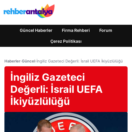
Güncel Haberler
Firma Rehberi
Forum
Çerez Politikası
Haberler
›
Güncel
›
İngiliz Gazeteci Değerli: İsrail UEFA İkiyüzlülüğü
İngiliz Gazeteci
Değerli: İsrail UEFA
İkiyüzlülüğü