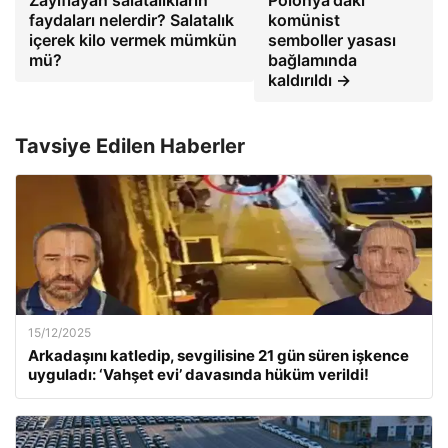
faydaları nelerdir? Salatalık
komünist
içerek kilo vermek mümkün
semboller yasası
mü?
bağlamında
kaldırıldı →
Tavsiye Edilen Haberler
15/12/2025
Arkadaşını katledip, sevgilisine 21 gün süren işkence
uyguladı: ‘Vahşet evi’ davasında hüküm verildi!