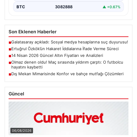
BTC
3082888
▲ +0.67%
Son Eklenen Haberler
Galatasaray açıkladı: Sosyal medya hesaplarına suç duyurusu!
■
Ertuğrul Özkök’ün Hakaret İddialarına İfade Verme Süreci
■
14 Nisan 2026 Güncel Altın Fiyatları ve Analizleri
■
Olmaz denen oldu! Maç sırasında yıldırım çarptı: O futbolcu
■
hayatını kaybetti
Dış Mekan Mimarisinde Konfor ve bahçe mutfağı Çözümleri
■
Güncel
06/08/2026