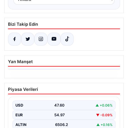
Bizi Takip Edin
Yan Manşet
06.08.2026
Ertuğrul Özkök’ün Hakaret İddialarına
Piyasa Verileri
İfade Verme Süreci
Ünlü gazeteci ve yazar Ertuğrul Özkök,
Cumhurbaşkanına hakaret iddialarıyla yürütülen
USD
47.60
▲ +0.06%
soruşturma kapsamında İstanbul Adalet…
EUR
54.97
▼ -0.09%
ALTIN
6506.2
▲ +0.16%