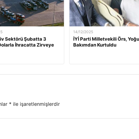
25
14/12/2025
v Sektörü Şubatta 3
İYİ Parti Milletvekili Örs, Yoğ
Dolarla İhracatta Zirveye
Bakımdan Kurtuldu
nlar
*
ile işaretlenmişlerdir