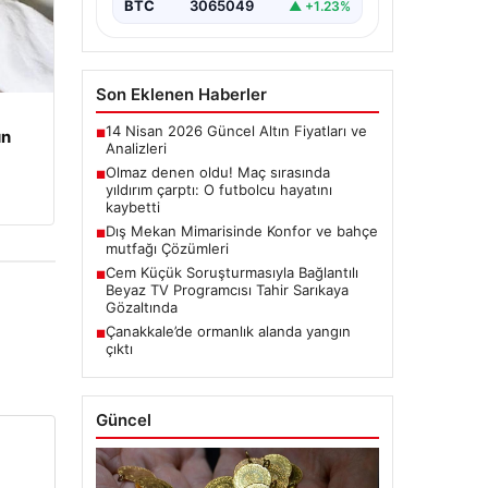
BTC
3065049
▲ +1.23%
Son Eklenen Haberler
14 Nisan 2026 Güncel Altın Fiyatları ve
un
■
Analizleri
Olmaz denen oldu! Maç sırasında
■
yıldırım çarptı: O futbolcu hayatını
kaybetti
Dış Mekan Mimarisinde Konfor ve bahçe
■
mutfağı Çözümleri
Cem Küçük Soruşturmasıyla Bağlantılı
■
Beyaz TV Programcısı Tahir Sarıkaya
Gözaltında
Çanakkale’de ormanlık alanda yangın
■
çıktı
Güncel