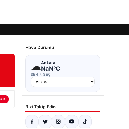
ı
Hava Durumu
☁
Ankara
NaN°C
ŞEHIR SEÇ
rest
Bizi Takip Edin