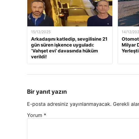
15/12/2025
14/12/20
Arkadaşını katledip, sevgilisine 21
Otomoti
gün süren işkence uyguladı:
Milyar 
‘Vahşet evi’ davasında hüküm
Yerleşti
verildi!
Bir yanıt yazın
E-posta adresiniz yayınlanmayacak.
Gerekli ala
Yorum
*