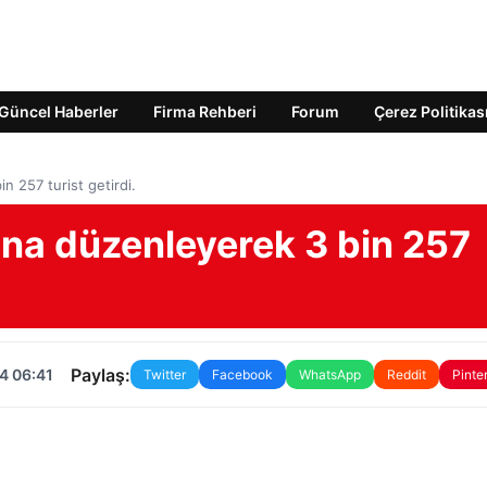
Güncel Haberler
Firma Rehberi
Forum
Çerez Politikas
n 257 turist getirdi.
ı'na düzenleyerek 3 bin 257
Paylaş:
4 06:41
Twitter
Facebook
WhatsApp
Reddit
Pinte