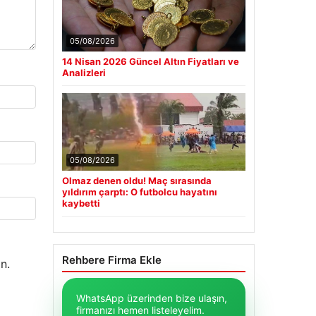
05/08/2026
14 Nisan 2026 Güncel Altın Fiyatları ve
Analizleri
05/08/2026
Olmaz denen oldu! Maç sırasında
yıldırım çarptı: O futbolcu hayatını
kaybetti
Rehbere Firma Ekle
n.
WhatsApp üzerinden bize ulaşın,
firmanızı hemen listeleyelim.