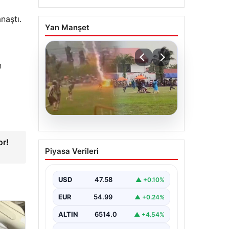
naştı.
Yan Manşet
n
05.08.2026
or!
Olmaz denen oldu! Maç
Piyasa Verileri
sırasında yıldırım çarptı:
O futbolcu hayatını
kaybetti
USD
47.58
▲ +0.10%
EUR
54.99
▲ +0.24%
ALTIN
6514.0
▲ +4.54%