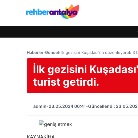
Haberler
›
Güncel
›
İlk gezisini Kuşadası'na düzenleyerek 3 bi
İlk gezisini Kuşadas
turist getirdi.
admin
•
23.05.2024 06:41
•
Güncellendi: 23.05.202
KAYNAK
İHA