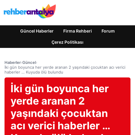
Güncel Haberler
Firma Rehberi
Forum
Çerez Politikası
Haberler
›
Güncel
›
İki gün boyunca her yerde aranan 2 yaşındaki çocuktan acı verici
haberler … Kuyuda ölü bulundu
İki gün boyunca her
yerde aranan 2
yaşındaki çocuktan
acı verici haberler …