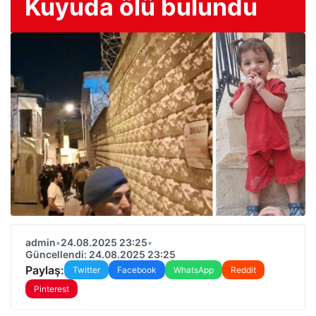
Kuyuda ölü bulundu
admin
•
24.08.2025 23:25
•
Güncellendi: 24.08.2025 23:25
Paylaş:
Twitter
Facebook
WhatsApp
Reddit
Pinterest