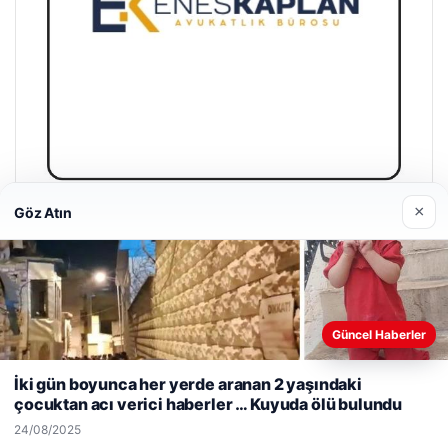
×
Göz Atın
Enes Kaplan Avukatlık Bürosu
28/04/2026
Güncel Haberler
Web sitemizi nasıl kullandığınızı daha iyi anlayabilmek,
deneyiminizi kişiselleştirmek ve geliştirmek amacıyla çerezler
İki gün boyunca her yerde aranan 2 yaşındaki
kullanıyoruz.
Çerez Politikamız
çocuktan acı verici haberler … Kuyuda ölü bulundu
© 2026 Antalya – Güncel Haberler
Reddet
Kabul Et
24/08/2025
lemagrup.com.tr