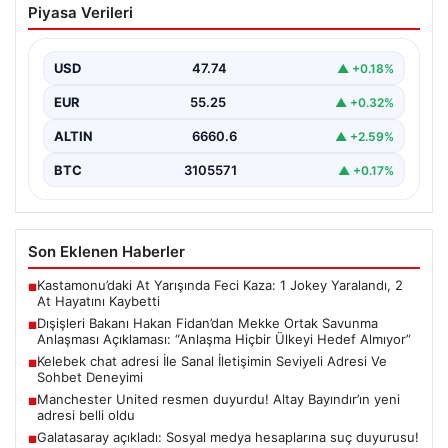
Piyasa Verileri
Ortak Savunma Anlaşması Açıklaması:
“Anlaşma Hiçbir Ülkeyi Hedef Almıyor”
USD
47.74
▲ +0.18%
Dışişleri Bakanı Hakan Fidan, Mekke Ortak Savunma
Anlaşması hakkında önemli değerlendirmelerde
EUR
55.25
▲ +0.32%
bulundu. Bakan Fidan,…
ALTIN
6660.6
▲ +2.59%
BTC
3105571
▲ +0.17%
Son Eklenen Haberler
Kastamonu’daki At Yarışında Feci Kaza: 1 Jokey Yaralandı, 2
■
At Hayatını Kaybetti
Dışişleri Bakanı Hakan Fidan’dan Mekke Ortak Savunma
■
Anlaşması Açıklaması: “Anlaşma Hiçbir Ülkeyi Hedef Almıyor”
Kelebek chat adresi İle Sanal İletişimin Seviyeli Adresi Ve
■
Sohbet Deneyimi
Manchester United resmen duyurdu! Altay Bayındır’ın yeni
■
adresi belli oldu
Galatasaray açıkladı: Sosyal medya hesaplarına suç duyurusu!
■