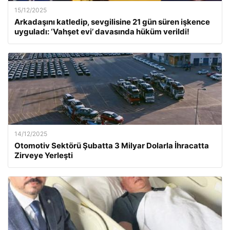
15/12/2025
Arkadaşını katledip, sevgilisine 21 gün süren işkence
uyguladı: ‘Vahşet evi’ davasında hüküm verildi!
14/12/2025
Otomotiv Sektörü Şubatta 3 Milyar Dolarla İhracatta
Zirveye Yerleşti