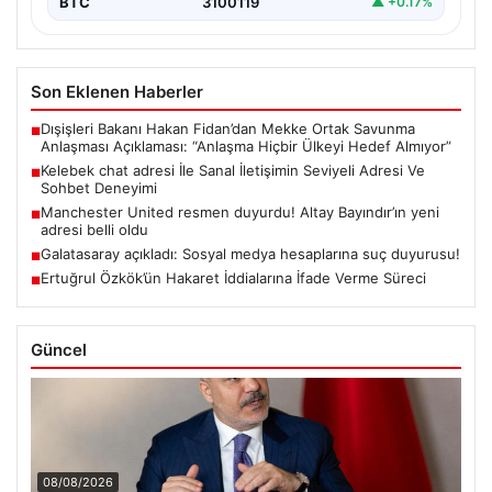
BTC
3100119
▲ +0.17%
Son Eklenen Haberler
Dışişleri Bakanı Hakan Fidan’dan Mekke Ortak Savunma
■
Anlaşması Açıklaması: “Anlaşma Hiçbir Ülkeyi Hedef Almıyor”
Kelebek chat adresi İle Sanal İletişimin Seviyeli Adresi Ve
■
Sohbet Deneyimi
Manchester United resmen duyurdu! Altay Bayındır’ın yeni
■
adresi belli oldu
Galatasaray açıkladı: Sosyal medya hesaplarına suç duyurusu!
■
Ertuğrul Özkök’ün Hakaret İddialarına İfade Verme Süreci
■
Güncel
08/08/2026