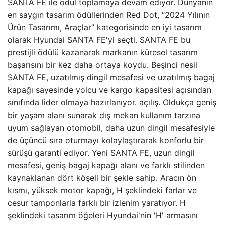
SANTA FE ile ödül toplamaya devam ediyor. Dünyanın
en saygın tasarım ödüllerinden Red Dot, “2024 Yılının
Ürün Tasarımı, Araçlar” kategorisinde en iyi tasarım
olarak Hyundai SANTA FE'yi seçti. SANTA FE bu
prestijli ödülü kazanarak markanın küresel tasarım
başarısını bir kez daha ortaya koydu. Beşinci nesil
SANTA FE, uzatılmış dingil mesafesi ve uzatılmış bagaj
kapağı sayesinde yolcu ve kargo kapasitesi açısından
sınıfında lider olmaya hazırlanıyor. açılış. Oldukça geniş
bir yaşam alanı sunarak dış mekan kullanım tarzına
uyum sağlayan otomobil, daha uzun dingil mesafesiyle
de üçüncü sıra oturmayı kolaylaştırarak konforlu bir
sürüşü garanti ediyor. Yeni SANTA FE, uzun dingil
mesafesi, geniş bagaj kapağı alanı ve farklı stilinden
kaynaklanan dört köşeli bir şekle sahip. Aracın ön
kısmı, yüksek motor kapağı, H şeklindeki farlar ve
cesur tamponlarla farklı bir izlenim yaratıyor. H
şeklindeki tasarım öğeleri Hyundai'nin 'H' armasını