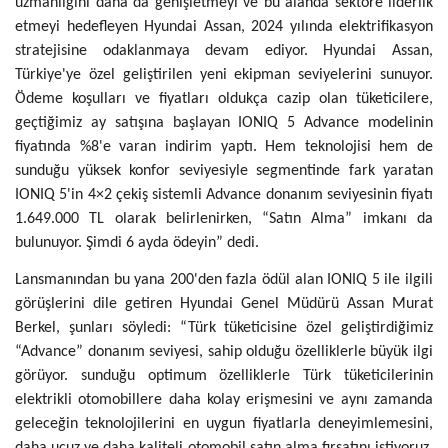
uzmanlığını daha da genişletmeyi ve bu alanda sektöre liderlik
etmeyi hedefleyen Hyundai Assan, 2024 yılında elektrifikasyon
stratejisine odaklanmaya devam ediyor. Hyundai Assan,
Türkiye'ye özel geliştirilen yeni ekipman seviyelerini sunuyor.
Ödeme koşulları ve fiyatları oldukça cazip olan tüketicilere,
geçtiğimiz ay satışına başlayan IONIQ 5 Advance modelinin
fiyatında %8'e varan indirim yaptı. Hem teknolojisi hem de
sunduğu yüksek konfor seviyesiyle segmentinde fark yaratan
IONIQ 5'in 4×2 çekiş sistemli Advance donanım seviyesinin fiyatı
1.649.000 TL olarak belirlenirken, “Satın Alma” imkanı da
bulunuyor. Şimdi 6 ayda ödeyin” dedi.
Lansmanından bu yana 200'den fazla ödül alan IONIQ 5 ile ilgili
görüşlerini dile getiren Hyundai Genel Müdürü Assan Murat
Berkel, şunları söyledi: “Türk tüketicisine özel geliştirdiğimiz
“Advance” donanım seviyesi, sahip olduğu özelliklerle büyük ilgi
görüyor. sunduğu optimum özelliklerle Türk tüketicilerinin
elektrikli otomobillere daha kolay erişmesini ve aynı zamanda
geleceğin teknolojilerini en uygun fiyatlarla deneyimlemesini,