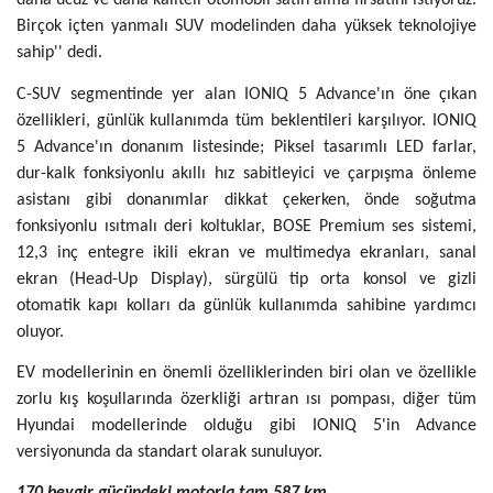
daha ucuz ve daha kaliteli otomobil satın alma fırsatını istiyoruz.
Birçok içten yanmalı SUV modelinden daha yüksek teknolojiye
sahip'' dedi.
C-SUV segmentinde yer alan IONIQ 5 Advance'ın öne çıkan
özellikleri, günlük kullanımda tüm beklentileri karşılıyor. IONIQ
5 Advance'ın donanım listesinde; Piksel tasarımlı LED farlar,
dur-kalk fonksiyonlu akıllı hız sabitleyici ve çarpışma önleme
asistanı gibi donanımlar dikkat çekerken, önde soğutma
fonksiyonlu ısıtmalı deri koltuklar, BOSE Premium ses sistemi,
12,3 inç entegre ikili ekran ve multimedya ekranları, sanal
ekran (Head-Up Display), sürgülü tip orta konsol ve gizli
otomatik kapı kolları da günlük kullanımda sahibine yardımcı
oluyor.
EV modellerinin en önemli özelliklerinden biri olan ve özellikle
zorlu kış koşullarında özerkliği artıran ısı pompası, diğer tüm
Hyundai modellerinde olduğu gibi IONIQ 5'in Advance
versiyonunda da standart olarak sunuluyor.