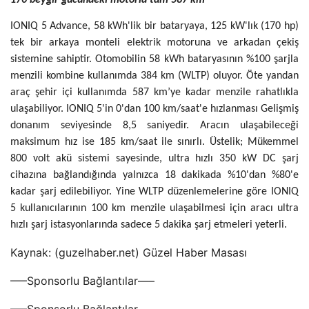
170 beygir gücündeki motorla tam 587 km
IONIQ 5 Advance, 58 kWh'lik bir bataryaya, 125 kW'lık (170 hp)
tek bir arkaya monteli elektrik motoruna ve arkadan çekiş
sistemine sahiptir. Otomobilin 58 kWh bataryasının %100 şarjla
menzili kombine kullanımda 384 km (WLTP) oluyor. Öte yandan
araç şehir içi kullanımda 587 km’ye kadar menzile rahatlıkla
ulaşabiliyor. IONIQ 5'in 0'dan 100 km/saat'e hızlanması Gelişmiş
donanım seviyesinde 8,5 saniyedir. Aracın ulaşabileceği
maksimum hız ise 185 km/saat ile sınırlı. Üstelik; Mükemmel
800 volt akü sistemi sayesinde, ultra hızlı 350 kW DC şarj
cihazına bağlandığında yalnızca 18 dakikada %10'dan %80'e
kadar şarj edilebiliyor. Yine WLTP düzenlemelerine göre IONIQ
5 kullanıcılarının 100 km menzile ulaşabilmesi için aracı ultra
hızlı şarj istasyonlarında sadece 5 dakika şarj etmeleri yeterli.
Kaynak: (guzelhaber.net) Güzel Haber Masası
—–Sponsorlu Bağlantılar—–
—–Sponsorlu Bağlantılar—–