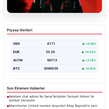
07.08.2026
Manchester United resmen duyurdu!
Piyasa Verileri
Altay Bayındır’ın yeni adresi belli oldu
USD
47.71
▲ +0.16%
EUR
55.20
▲ +0.33%
ALTIN
6671.5
▲ +2.76%
BTC
3096039
▲ +0.42%
Son Eklenen Haberler
Kelebek chat adresi İle Sanal İletişimin Seviyeli Adresi Ve
■
Sohbet Deneyimi
Manchester United resmen duyurdu! Altay Bayındır’ın yeni
■