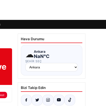
ı
Hava Durumu
☁
Ankara
NaN°C
ŞEHIR SEÇ
ve
Bizi Takip Edin
rest