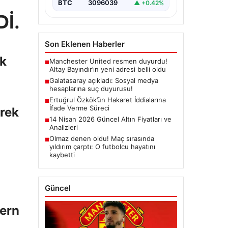
BTC
3096039
▲ +0.42%
İ.
Son Eklenen Haberler
ek
Manchester United resmen duyurdu!
■
Altay Bayındır’ın yeni adresi belli oldu
Galatasaray açıkladı: Sosyal medya
■
hesaplarına suç duyurusu!
Ertuğrul Özkök’ün Hakaret İddialarına
■
İfade Verme Süreci
erek
14 Nisan 2026 Güncel Altın Fiyatları ve
■
Analizleri
Olmaz denen oldu! Maç sırasında
■
yıldırım çarptı: O futbolcu hayatını
kaybetti
Güncel
yern