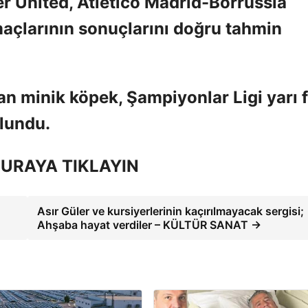
 United, Atletico Madrid-Borrussia
çlarının sonuçlarını doğru tahmin
 minik köpek, Şampiyonlar Ligi yarı f
ulundu.
URAYA TIKLAYIN
Asır Güler ve kursiyerlerinin kaçırılmayacak sergisi;
Ahşaba hayat verdiler – KÜLTÜR SANAT →