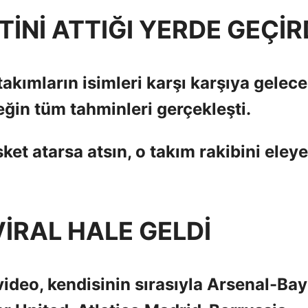
İNİ ATTIĞI YERDE GEÇİRD
takımların isimleri karşı karşıya gelec
ğin tüm tahminleri gerçekleşti.
t atarsa ​​atsın, o takım rakibini eley
İRAL HALE GELDİ
ideo, kendisinin sırasıyla Arsenal-Ba