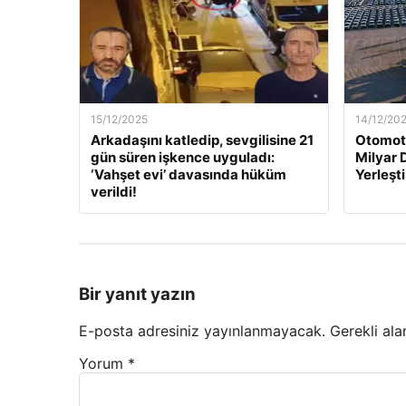
15/12/2025
14/12/20
Arkadaşını katledip, sevgilisine 21
Otomoti
gün süren işkence uyguladı:
Milyar 
‘Vahşet evi’ davasında hüküm
Yerleşti
verildi!
Bir yanıt yazın
E-posta adresiniz yayınlanmayacak.
Gerekli ala
Yorum
*