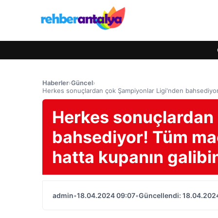
Haberler
›
Güncel
›
Herkes sonuçlardan çok Şampiyonlar Ligi'nden bahsediyor! 
Herkes sonuçlardan 
bahsediyor! Tüm maçl
hatta kupanın galibin
admin
•
18.04.2024 09:07
•
Güncellendi: 18.04.202