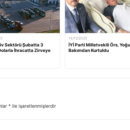
25
14/12/2025
v Sektörü Şubatta 3
İYİ Parti Milletvekili Örs, Yoğ
Dolarla İhracatta Zirveye
Bakımdan Kurtuldu
nlar
*
ile işaretlenmişlerdir