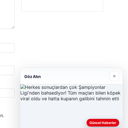
×
Göz Atın
n.
Güncel Haberler