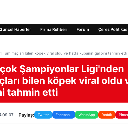
Güncel Haberler
Firma Rehberi
Forum
Çerez Politikas
Tüm maçları bilen köpek viral oldu ve hatta kupanın galibini tahmin etti
çok Şampiyonlar Ligi'nden
arı bilen köpek viral oldu 
i tahmin etti
Paylaş:
4 09:07
Twitter
Facebook
WhatsApp
Reddit
Pinte