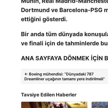
Münih, Real Madrid-Manchester
Dortmund ve Barcelona-PSG ma
ettiğini gösterdi.
Bir anda tüm dünyada konuşulan
ve finali için de tahminlerde b
ANA SAYFAYA DÖNMEK İÇİN B
← Boeing mühendisi: “Dünyadaki 787
Dreamliner uçağının tamamı yere indirilmeli”
Tavsiye Edilen Haberler