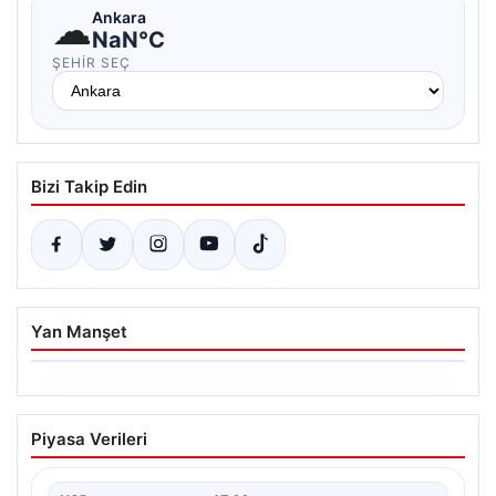
☁
Ankara
NaN°C
ŞEHIR SEÇ
Bizi Takip Edin
Yan Manşet
06.08.2026
Ertuğrul Özkök’ün Hakaret İddialarına
Piyasa Verileri
İfade Verme Süreci
Ünlü gazeteci ve yazar Ertuğrul Özkök,
Cumhurbaşkanına hakaret iddialarıyla yürütülen