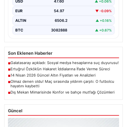
USD
47.60
▲ +0.06%
soruşturma kapsamında İstanbul Adalet…
EUR
54.97
▼ -0.09%
ALTIN
6506.2
▲ +0.16%
BTC
3082888
▲ +0.67%
Son Eklenen Haberler
Galatasaray açıkladı: Sosyal medya hesaplarına suç duyurusu!
■
Ertuğrul Özkök’ün Hakaret İddialarına İfade Verme Süreci
■
14 Nisan 2026 Güncel Altın Fiyatları ve Analizleri
■
Olmaz denen oldu! Maç sırasında yıldırım çarptı: O futbolcu
■
hayatını kaybetti
Dış Mekan Mimarisinde Konfor ve bahçe mutfağı Çözümleri
■
Güncel