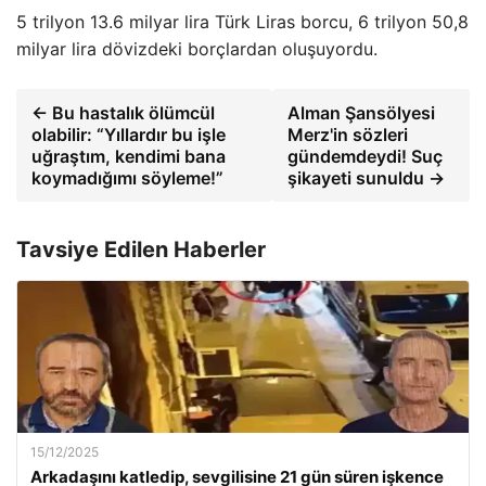
5 trilyon 13.6 milyar lira Türk Liras borcu, 6 trilyon 50,8
milyar lira dövizdeki borçlardan oluşuyordu.
← Bu hastalık ölümcül
Alman Şansölyesi
olabilir: “Yıllardır bu işle
Merz'in sözleri
uğraştım, kendimi bana
gündemdeydi! Suç
koymadığımı söyleme!”
şikayeti sunuldu →
Tavsiye Edilen Haberler
15/12/2025
Arkadaşını katledip, sevgilisine 21 gün süren işkence