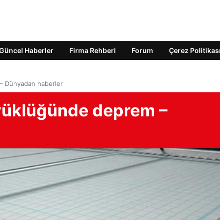
Güncel Haberler
Firma Rehberi
Forum
Çerez Politikas
– Dünyadan haberler
yüklüğünde deprem –