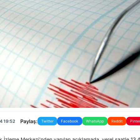
Paylaş:
4 19:52
Twitter
Facebook
WhatsApp
Reddit
Pinte
ik İzleme Merkezi'nden yapılan açıklamada, yerel saatle 13.