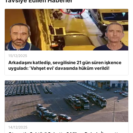
Tavsiye Edilen Haberler
15/12/2025
Arkadaşını katledip, sevgilisine 21 gün süren işkence
uyguladı: ‘Vahşet evi’ davasında hüküm verildi!
14/12/2025