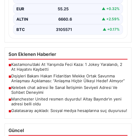
Anlaşması hakkında önemli değerlendirmelerde
EUR
55.25
▲ +0.32%
bulundu. Bakan Fidan,…
ALTIN
6660.6
▲ +2.59%
BTC
3105571
▲ +0.17%
Son Eklenen Haberler
Kastamonu’daki At Yarışında Feci Kaza: 1 Jokey Yaralandı, 2
■
At Hayatını Kaybetti
Dışişleri Bakanı Hakan Fidan’dan Mekke Ortak Savunma
■
Anlaşması Açıklaması: “Anlaşma Hiçbir Ülkeyi Hedef Almıyor”
Kelebek chat adresi İle Sanal İletişimin Seviyeli Adresi Ve
■
Sohbet Deneyimi
Manchester United resmen duyurdu! Altay Bayındır’ın yeni
■
adresi belli oldu
Galatasaray açıkladı: Sosyal medya hesaplarına suç duyurusu!
■
Güncel