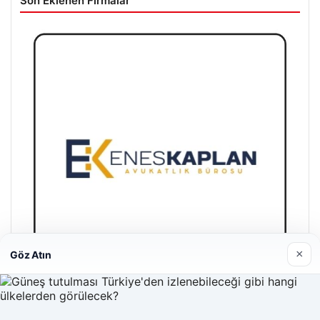
Son Eklenen Firmalar
×
Göz Atın
Enes Kaplan Avukatlık Bürosu