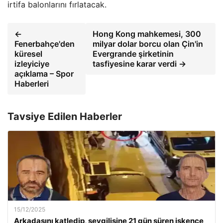
irtifa balonlarını fırlatacak.
←
Hong Kong mahkemesi, 300
Fenerbahçe'den
milyar dolar borcu olan Çin'in
küresel
Evergrande şirketinin
izleyiciye
tasfiyesine karar verdi →
açıklama – Spor
Haberleri
Tavsiye Edilen Haberler
15/12/2025
Arkadaşını katledip, sevgilisine 21 gün süren işkence