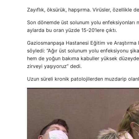
Zayıflık, öksürük, hapşırma. Virüsler, özellikle d
Son dönemde üst solunum yolu enfeksiyonları nede
aylarda bu oran yüzde 15-20’lere çıktı.
Gaziosmanpaşa Hastanesi Eğitim ve Araştırma Baş
söyledi: “Ağır üst solunum yolu enfeksiyonu şika
hem de yoğun bakıma kabuller yüksek düzeydedir
zirveyi yaşıyoruz” dedi.
Uzun süreli kronik patolojilerden muzdarip olanla