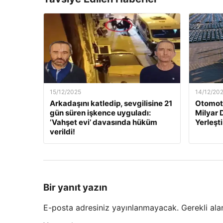
15/12/2025
14/12/20
Arkadaşını katledip, sevgilisine 21
Otomoti
gün süren işkence uyguladı:
Milyar 
‘Vahşet evi’ davasında hüküm
Yerleşti
verildi!
Bir yanıt yazın
E-posta adresiniz yayınlanmayacak.
Gerekli ala