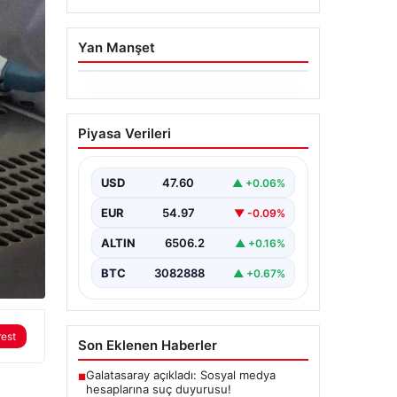
Yan Manşet
06.08.2026
Ertuğrul Özkök’ün
Piyasa Verileri
Hakaret İddialarına İfade
Verme Süreci
USD
47.60
▲ +0.06%
Ünlü gazeteci ve yazar Ertuğrul
Özkök, Cumhurbaşkanına hakaret
EUR
54.97
▼ -0.09%
iddialarıyla yürütülen soruşturma
kapsamında İstanbul Adalet…
ALTIN
6506.2
▲ +0.16%
BTC
3082888
▲ +0.67%
rest
Son Eklenen Haberler
Galatasaray açıkladı: Sosyal medya
■
hesaplarına suç duyurusu!