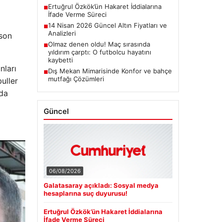
Ertuğrul Özkök’ün Hakaret İddialarına
■
İfade Verme Süreci
14 Nisan 2026 Güncel Altın Fiyatları ve
■
Analizleri
 son
Olmaz denen oldu! Maç sırasında
■
yıldırım çarptı: O futbolcu hayatını
kaybetti
nları
Dış Mekan Mimarisinde Konfor ve bahçe
■
mutfağı Çözümleri
uller
nda
Güncel
06/08/2026
Galatasaray açıkladı: Sosyal medya
hesaplarına suç duyurusu!
Ertuğrul Özkök’ün Hakaret İddialarına
İfade Verme Süreci