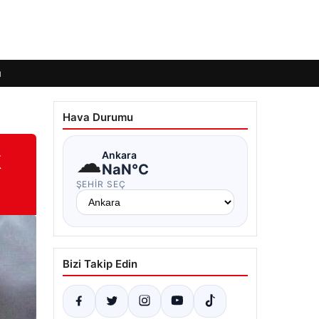
ı
Hava Durumu
k
☁
Ankara
NaN°C
ŞEHIR SEÇ
Bizi Takip Edin