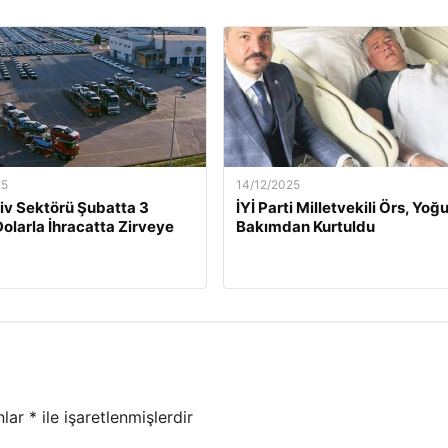
25
14/12/2025
v Sektörü Şubatta 3
İYİ Parti Milletvekili Örs, Yoğ
Dolarla İhracatta Zirveye
Bakımdan Kurtuldu
nlar
*
ile işaretlenmişlerdir