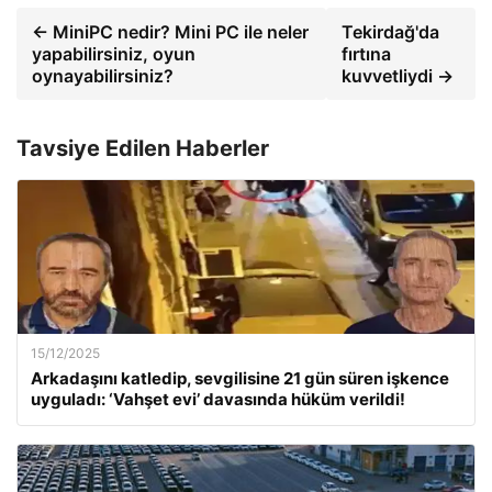
← MiniPC nedir? Mini PC ile neler
Tekirdağ'da
yapabilirsiniz, oyun
fırtına
oynayabilirsiniz?
kuvvetliydi →
Tavsiye Edilen Haberler
15/12/2025
Arkadaşını katledip, sevgilisine 21 gün süren işkence
uyguladı: ‘Vahşet evi’ davasında hüküm verildi!