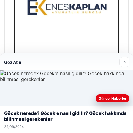
×
Göz Atın
Trend Yapı Akustik
18/04/2026
Güncel Haberler
Web sitemizi nasıl kullandığınızı daha iyi anlayabilmek,
deneyiminizi kişiselleştirmek ve geliştirmek amacıyla çerezler
Göcek nerede? Göcek'e nasıl gidilir? Göcek hakkında
kullanıyoruz.
Çerez Politikamız
bilinmesi gerekenler
Reddet
Kabul Et
© 2026 Antalya – Güncel Haberler
29/09/2024