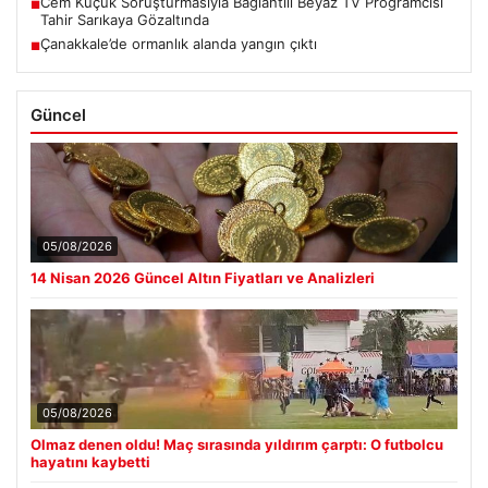
Cem Küçük Soruşturmasıyla Bağlantılı Beyaz TV Programcısı
■
Tahir Sarıkaya Gözaltında
Çanakkale’de ormanlık alanda yangın çıktı
■
Güncel
05/08/2026
14 Nisan 2026 Güncel Altın Fiyatları ve Analizleri
05/08/2026
Olmaz denen oldu! Maç sırasında yıldırım çarptı: O futbolcu
hayatını kaybetti