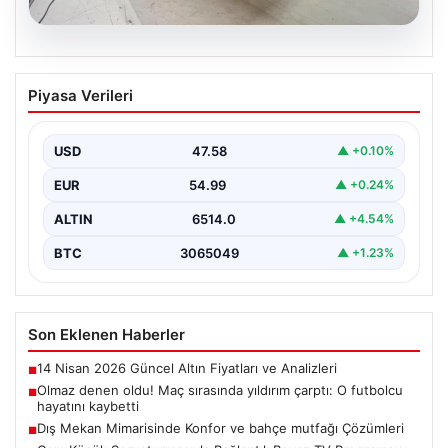
04.08.2026
Dış Mekan Mimarisinde Konfor ve
Piyasa Verileri
bahçe mutfağı Çözümleri
Belli ki açık hava sosyal alanlar, villaların en önemli
köşelerinden biri gelmiştir. Yeşille bütünleşik…
USD
47.58
▲ +0.10%
EUR
54.99
▲ +0.24%
ALTIN
6514.0
▲ +4.54%
BTC
3065049
▲ +1.23%
Son Eklenen Haberler
14 Nisan 2026 Güncel Altın Fiyatları ve Analizleri
■
Olmaz denen oldu! Maç sırasında yıldırım çarptı: O futbolcu
■
hayatını kaybetti
Dış Mekan Mimarisinde Konfor ve bahçe mutfağı Çözümleri
■