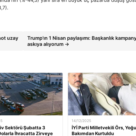
,7).
not uzay
Trump'ın 1 Nisan paylaşımı: Başkanlık kampan
askıya alıyorum →
25
14/12/2025
v Sektörü Şubatta 3
İYİ Parti Milletvekili Örs, Yoğ
Dolarla İhracatta Zirveye
Bakımdan Kurtuldu