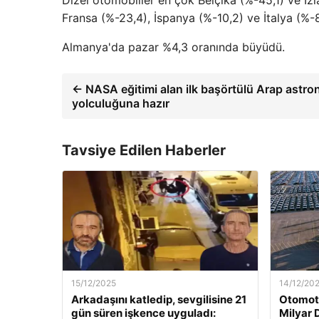
Fransa (%-23,4), İspanya (%-10,2) ve İtalya (%-8
Almanya'da pazar %4,3 oranında büyüdü.
← NASA eğitimi alan ilk başörtülü Arap astro
yolculuğuna hazır
Tavsiye Edilen Haberler
15/12/2025
14/12/20
Arkadaşını katledip, sevgilisine 21
Otomoti
gün süren işkence uyguladı:
Milyar 