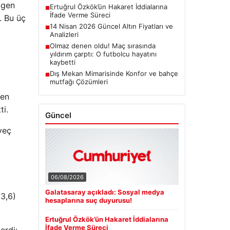
agen
Ertuğrul Özkök’ün Hakaret İddialarına
■
İfade Verme Süreci
. Bu üç
14 Nisan 2026 Güncel Altın Fiyatları ve
■
Analizleri
Olmaz denen oldu! Maç sırasında
■
yıldırım çarptı: O futbolcu hayatını
kaybetti
Dış Mekan Mimarisinde Konfor ve bahçe
■
mutfağı Çözümleri
 en
ti.
Güncel
veç
06/08/2026
Galatasaray açıkladı: Sosyal medya
33,6)
hesaplarına suç duyurusu!
Ertuğrul Özkök’ün Hakaret İddialarına
İfade Verme Süreci
erdi: