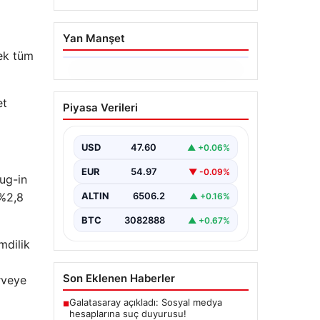
Yan Manşet
rek tüm
06.08.2026
Ertuğrul Özkök’ün
et
Piyasa Verileri
Hakaret İddialarına İfade
Verme Süreci
USD
47.60
▲ +0.06%
Ünlü gazeteci ve yazar Ertuğrul
Özkök, Cumhurbaşkanına hakaret
EUR
54.97
▼ -0.09%
iddialarıyla yürütülen soruşturma
lug-in
kapsamında İstanbul Adalet…
 %2,8
ALTIN
6506.2
▲ +0.16%
BTC
3082888
▲ +0.67%
mdilik
Son Eklenen Haberler
irveye
Galatasaray açıkladı: Sosyal medya
■
hesaplarına suç duyurusu!