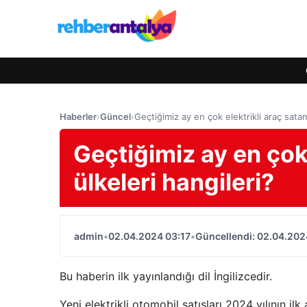
Haberler
›
Güncel
›
Geçtiğimiz ay en çok elektrikli araç satan
Geçtiğimiz ay en çok
ülkeleri hangileri?
admin
•
02.04.2024 03:17
•
Güncellendi: 02.04.202
Bu haberin ilk yayınlandığı dil İngilizcedir.
Yeni elektrikli otomobil satışları 2024 yılının i