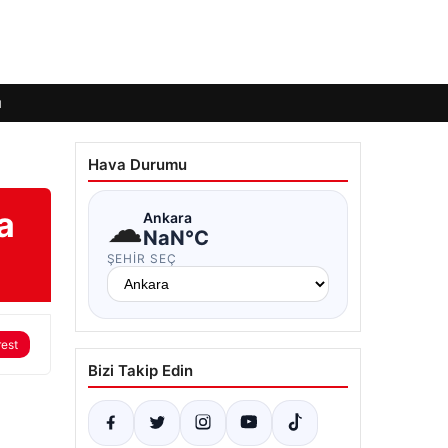
ı
Hava Durumu
a
☁
Ankara
NaN°C
ŞEHIR SEÇ
rest
Bizi Takip Edin