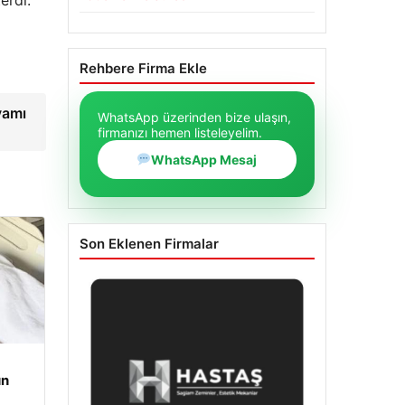
Rehbere Firma Ekle
yamı
WhatsApp üzerinden bize ulaşın,
firmanızı hemen listeleyelim.
WhatsApp Mesaj
Son Eklenen Firmalar
un