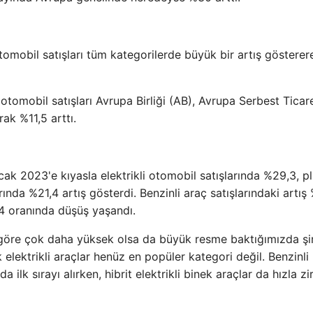
tomobil satışları tüm kategorilerde büyük bir artış göstere
otomobil satışları Avrupa Birliği (AB), Avrupa Serbest Ticar
rak %11,5 arttı.
cak 2023'e kıyasla elektrikli otomobil satışlarında %29,3, p
rında %21,4 artış gösterdi. Benzinli araç satışlarındaki artış
,4 oranında düşüş yaşandı.
lara göre çok daha yüksek olsa da büyük resme baktığımızda şi
 elektrikli araçlar henüz en popüler kategori değil. Benzinli
ilk sırayı alırken, hibrit elektrikli binek araçlar da hızla z