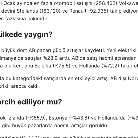
ılı Ocak ayında en fazla otomobil satışını (258.402) Volksw
evini Stellantis (183.120) ve Renault (92.935) takip ediyor
en fazlasına hakimdir.
 ülkede yaygın?
n büyük dört AB pazarı güçlü artışlar kaydetti. Yeni elektrikli
lmanya'da satışlar %23,9 arttı. AB'de satış hacmi açısından
sa olurken, onu Belçika (%75,5) ve Hollanda (%72,2) takip et
a bu kategorideki satışlarda en etkileyici artışı AB dışı Nor
ikli araçta kaldı.
ercih ediliyor mu?
 çok İzlanda (-%65,9), Estonya (-%43,8) ve Hollanda'da (-%
 gibi büyük pazarlarda önemli artışlar görüldü.
landa'nın (%-44,3) yanı sıra en büyük üç pazarda düşüş göst