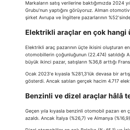
Markaların satış verilerine baktığımızda 2024 y
Grubu'nun yaptığını görüyoruz. Alman otomotiv d
şirket Avrupa ve İngiltere pazarlarının %52'sind
Elektrikli araçlar en çok hangi
Elektrikli araç pazarının üçte ikisini oluşturan e
otomobillerin çoğunluğunun (22.474) satıldığı A
büyük ikinci pazar, satışların %36,8 arttığı Fran
Ocak 2023'e kıyasla %281,3'lük devasa bir artışl
gösterdi. Ancak satılan gerçek hacim 4.717 elektr
Benzinli ve dizel araçlar hâlâ t
Geçen yıla kıyasla benzinli otomobil pazarı en
azaldı. Ancak İtalya (%26,7) ve Almanya (%16,9)
Dizel otomobiller en çok Belçika (%-45,1) ve İz