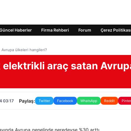
Güncel Haberler
Firma Rehberi
Forum
Çerez Politikas
 Avrupa ülkeleri hangileri?
 elektrikli araç satan Avrup
Paylaş:
4 03:17
Twitter
Facebook
WhatsApp
Reddit
Pinte
lk ayında Avrupa genelinde neredeyse %30 arttı.