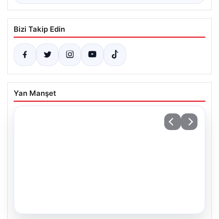
Bizi Takip Edin
Yan Manşet