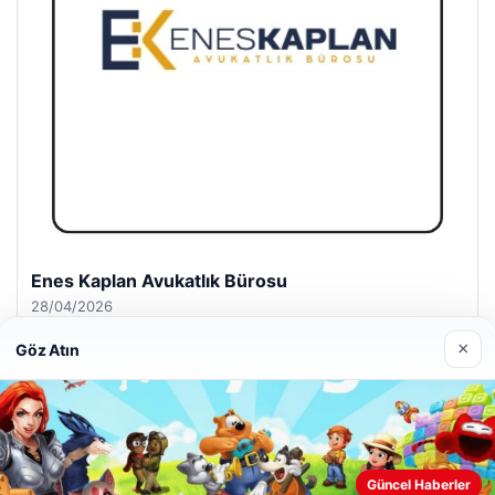
Enes Kaplan Avukatlık Bürosu
28/04/2026
×
Göz Atın
© 2026 Antalya – Güncel Haberler
Güncel Haberler