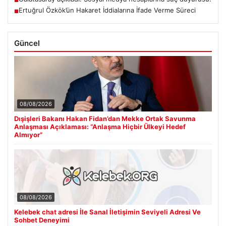
Ertuğrul Özkök’ün Hakaret İddialarına İfade Verme Süreci
■
Güncel
08/08/2026
Dışişleri Bakanı Hakan Fidan’dan Mekke Ortak Savunma
Anlaşması Açıklaması: “Anlaşma Hiçbir Ülkeyi Hedef
Almıyor”
08/08/2026
Kelebek chat adresi İle Sanal İletişimin Seviyeli Adresi Ve
Sohbet Deneyimi