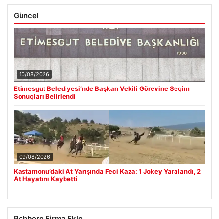
Güncel
10/08/2026
Etimesgut Belediyesi’nde Başkan Vekili Görevine Seçim
Sonuçları Belirlendi
09/08/2026
Kastamonu’daki At Yarışında Feci Kaza: 1 Jokey Yaralandı, 2
At Hayatını Kaybetti
Rehbere Firma Ekle