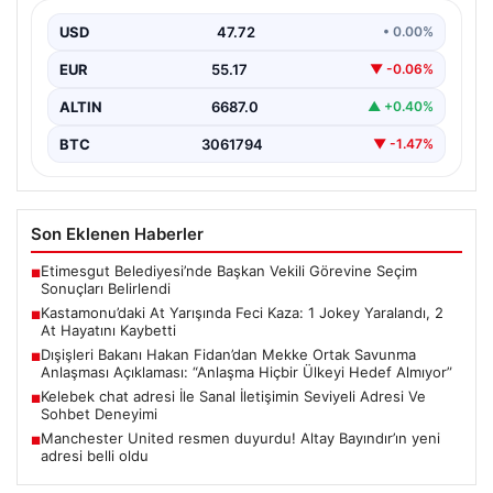
Kastamonu’nun Taşköprü ilçesinde düzenlenen 36’ncı
Uluslararası Kültür ve Sarımsak Festivali kapsamında
USD
47.72
• 0.00%
gerçekleşen at yarışı…
EUR
55.17
▼ -0.06%
ALTIN
6687.0
▲ +0.40%
BTC
3061794
▼ -1.47%
Son Eklenen Haberler
Etimesgut Belediyesi’nde Başkan Vekili Görevine Seçim
■
Sonuçları Belirlendi
Kastamonu’daki At Yarışında Feci Kaza: 1 Jokey Yaralandı, 2
■
At Hayatını Kaybetti
Dışişleri Bakanı Hakan Fidan’dan Mekke Ortak Savunma
■
Anlaşması Açıklaması: “Anlaşma Hiçbir Ülkeyi Hedef Almıyor”
Kelebek chat adresi İle Sanal İletişimin Seviyeli Adresi Ve
■
Sohbet Deneyimi
Manchester United resmen duyurdu! Altay Bayındır’ın yeni
■
adresi belli oldu