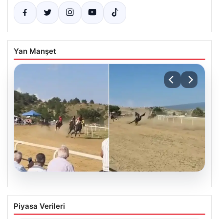
Yan Manşet
09.08.2026
Kastamonu’daki At Yarışında Feci Kaza:
Piyasa Verileri
1 Jokey Yaralandı, 2 At Hayatını Kaybetti