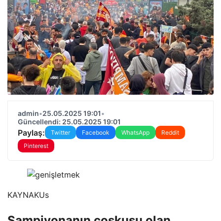
admin
•
25.05.2025 19:01
•
Güncellendi: 25.05.2025 19:01
Paylaş:
Twitter
Facebook
WhatsApp
Reddit
Pinterest
KAYNAK
Us
Şampiyonanın coşkusu olan