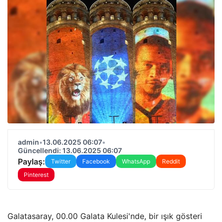
admin
•
13.06.2025 06:07
•
Güncellendi: 13.06.2025 06:07
Paylaş:
Twitter
Facebook
WhatsApp
Reddit
Pinterest
Galatasaray, 00.00 Galata Kulesi'nde, bir ışık gösteri