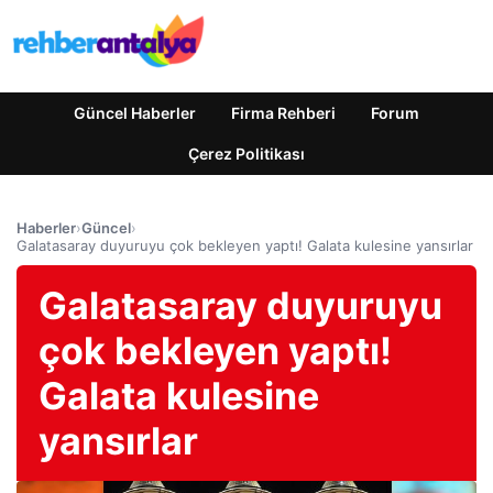
Güncel Haberler
Firma Rehberi
Forum
Çerez Politikası
Haberler
›
Güncel
›
Galatasaray duyuruyu çok bekleyen yaptı! Galata kulesine yansırlar
Galatasaray duyuruyu
çok bekleyen yaptı!
Galata kulesine
yansırlar