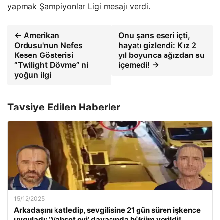
yapmak Şampiyonlar Ligi mesajı verdi.
← Amerikan
Onu şans eseri içti,
Ordusu'nun Nefes
hayatı gizlendi: Kız 2
Kesen Gösterisi
yıl boyunca ağızdan su
“Twilight Dövme” ni
içemedi! →
yoğun ilgi
Tavsiye Edilen Haberler
15/12/2025
Arkadaşını katledip, sevgilisine 21 gün süren işkence
uyguladı: ‘Vahşet evi’ davasında hüküm verildi!