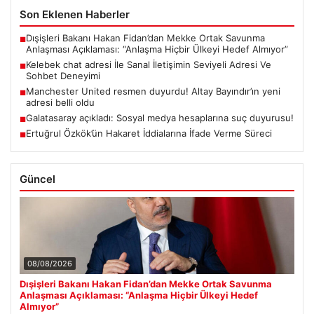
Son Eklenen Haberler
Dışişleri Bakanı Hakan Fidan’dan Mekke Ortak Savunma
■
Anlaşması Açıklaması: “Anlaşma Hiçbir Ülkeyi Hedef Almıyor”
Kelebek chat adresi İle Sanal İletişimin Seviyeli Adresi Ve
■
Sohbet Deneyimi
Manchester United resmen duyurdu! Altay Bayındır’ın yeni
■
adresi belli oldu
Galatasaray açıkladı: Sosyal medya hesaplarına suç duyurusu!
■
Ertuğrul Özkök’ün Hakaret İddialarına İfade Verme Süreci
■
Güncel
08/08/2026
Dışişleri Bakanı Hakan Fidan’dan Mekke Ortak Savunma
Anlaşması Açıklaması: “Anlaşma Hiçbir Ülkeyi Hedef
Almıyor”