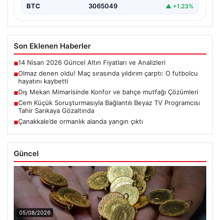
BTC
3065049
▲ +1.23%
Son Eklenen Haberler
14 Nisan 2026 Güncel Altın Fiyatları ve Analizleri
■
Olmaz denen oldu! Maç sırasında yıldırım çarptı: O futbolcu
■
hayatını kaybetti
Dış Mekan Mimarisinde Konfor ve bahçe mutfağı Çözümleri
■
Cem Küçük Soruşturmasıyla Bağlantılı Beyaz TV Programcısı
■
Tahir Sarıkaya Gözaltında
Çanakkale’de ormanlık alanda yangın çıktı
■
Güncel
05/08/2026