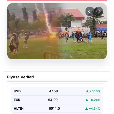
05.08.2026
Olmaz denen oldu! Maç sırasında
Piyasa Verileri
yıldırım çarptı: O futbolcu hayatını
kaybetti
USD
47.58
▲ +0.10%
EUR
54.99
▲ +0.24%
ALTIN
6514.0
▲ +4.54%