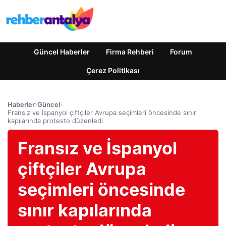
Güncel Haberler
Firma Rehberi
Forum
Çerez Politikası
Haberler
›
Güncel
›
Fransız ve İspanyol çiftçiler Avrupa seçimleri öncesinde sınır
kapılarında protesto düzenledi
Fransız ve İspanyol
çiftçiler Avrupa
seçimleri öncesinde
sınır kapılarında