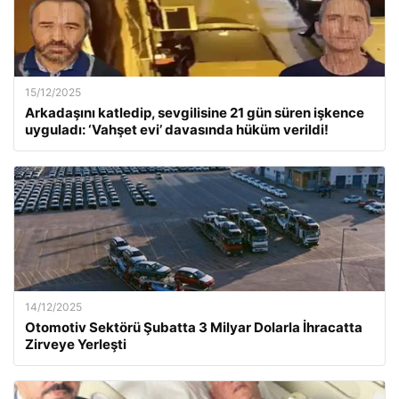
15/12/2025
Arkadaşını katledip, sevgilisine 21 gün süren işkence
uyguladı: ‘Vahşet evi’ davasında hüküm verildi!
14/12/2025
Otomotiv Sektörü Şubatta 3 Milyar Dolarla İhracatta
Zirveye Yerleşti