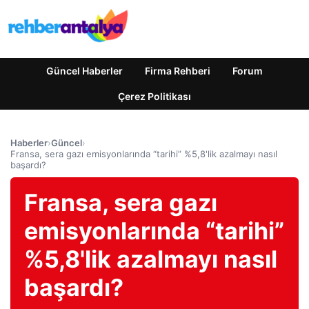
Güncel Haberler
Firma Rehberi
Forum
Çerez Politikası
Haberler
›
Güncel
›
Fransa, sera gazı emisyonlarında “tarihi” %5,8'lik azalmayı nasıl
başardı?
Fransa, sera gazı
emisyonlarında “tarihi”
%5,8'lik azalmayı nasıl
başardı?