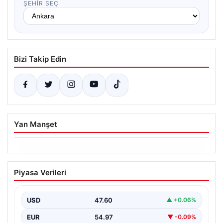
ŞEHIR SEÇ
Bizi Takip Edin
Yan Manşet
06.08.2026
Ertuğrul Özkök’ün Hakaret İddialarına
Piyasa Verileri
İfade Verme Süreci
Ünlü gazeteci ve yazar Ertuğrul Özkök,
Cumhurbaşkanına hakaret iddialarıyla yürütülen
USD
47.60
▲ +0.06%
soruşturma kapsamında İstanbul Adalet…
EUR
54.97
▼ -0.09%