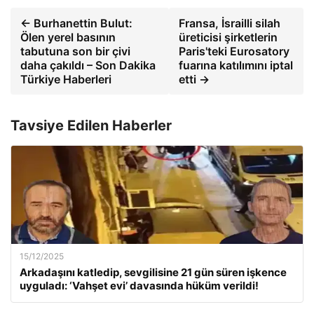
← Burhanettin Bulut:
Fransa, İsrailli silah
Ölen yerel basının
üreticisi şirketlerin
tabutuna son bir çivi
Paris'teki Eurosatory
daha çakıldı – Son Dakika
fuarına katılımını iptal
Türkiye Haberleri
etti →
Tavsiye Edilen Haberler
15/12/2025
Arkadaşını katledip, sevgilisine 21 gün süren işkence
uyguladı: ‘Vahşet evi’ davasında hüküm verildi!