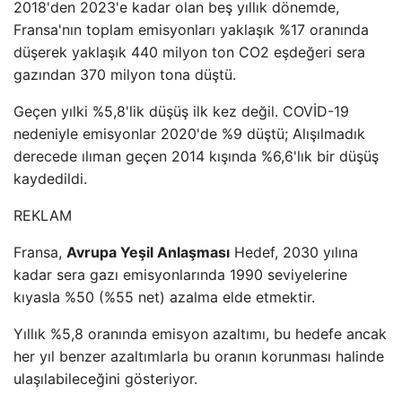
2018'den 2023'e kadar olan beş yıllık dönemde,
Fransa'nın toplam emisyonları yaklaşık %17 oranında
düşerek yaklaşık 440 milyon ton CO2 eşdeğeri sera
gazından 370 milyon tona düştü.
Geçen yılki %5,8'lik düşüş ilk kez değil. COVİD-19
nedeniyle emisyonlar 2020'de %9 düştü; Alışılmadık
derecede ılıman geçen 2014 kışında %6,6'lık bir düşüş
kaydedildi.
REKLAM
Fransa,
Avrupa Yeşil Anlaşması
Hedef, 2030 yılına
kadar sera gazı emisyonlarında 1990 seviyelerine
kıyasla %50 (%55 net) azalma elde etmektir.
Yıllık %5,8 oranında emisyon azaltımı, bu hedefe ancak
her yıl benzer azaltımlarla bu oranın korunması halinde
ulaşılabileceğini gösteriyor.