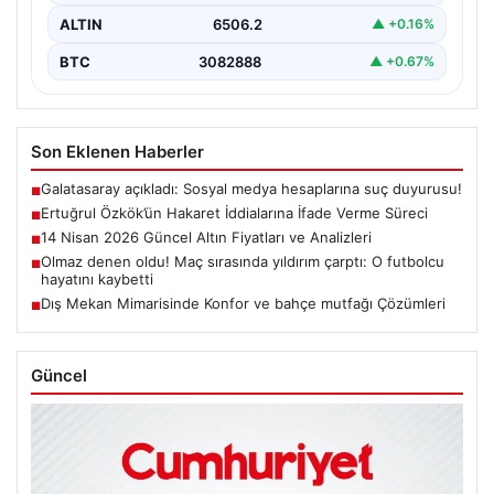
ALTIN
6506.2
▲ +0.16%
BTC
3082888
▲ +0.67%
Son Eklenen Haberler
Galatasaray açıkladı: Sosyal medya hesaplarına suç duyurusu!
■
Ertuğrul Özkök’ün Hakaret İddialarına İfade Verme Süreci
■
14 Nisan 2026 Güncel Altın Fiyatları ve Analizleri
■
Olmaz denen oldu! Maç sırasında yıldırım çarptı: O futbolcu
■
hayatını kaybetti
Dış Mekan Mimarisinde Konfor ve bahçe mutfağı Çözümleri
■
Güncel