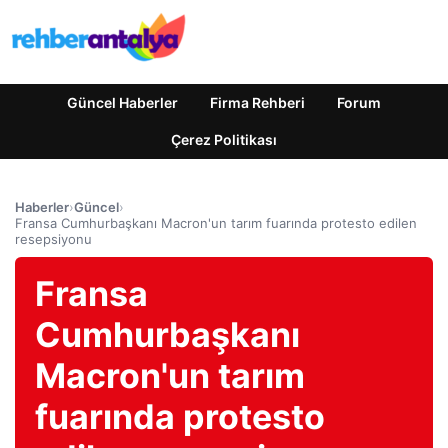
Güncel Haberler
Firma Rehberi
Forum
Çerez Politikası
Haberler
›
Güncel
›
Fransa Cumhurbaşkanı Macron'un tarım fuarında protesto edilen
resepsiyonu
Fransa
Cumhurbaşkanı
Macron'un tarım
fuarında protesto