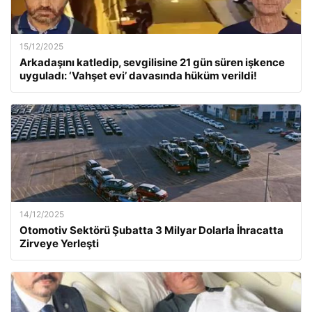
15/12/2025
Arkadaşını katledip, sevgilisine 21 gün süren işkence
uyguladı: ‘Vahşet evi’ davasında hüküm verildi!
14/12/2025
Otomotiv Sektörü Şubatta 3 Milyar Dolarla İhracatta
Zirveye Yerleşti