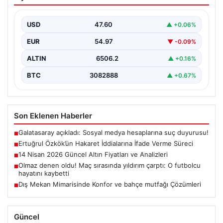
İfade Verme Süreci
Ünlü gazeteci ve yazar Ertuğrul Özkök,
Cumhurbaşkanına hakaret iddialarıyla yürütülen
USD
47.60
▲ +0.06%
soruşturma kapsamında İstanbul Adalet…
EUR
54.97
▼ -0.09%
ALTIN
6506.2
▲ +0.16%
BTC
3082888
▲ +0.67%
Son Eklenen Haberler
Galatasaray açıkladı: Sosyal medya hesaplarına suç duyurusu!
■
Ertuğrul Özkök’ün Hakaret İddialarına İfade Verme Süreci
■
14 Nisan 2026 Güncel Altın Fiyatları ve Analizleri
■
Olmaz denen oldu! Maç sırasında yıldırım çarptı: O futbolcu
■
hayatını kaybetti
Dış Mekan Mimarisinde Konfor ve bahçe mutfağı Çözümleri
■
Güncel