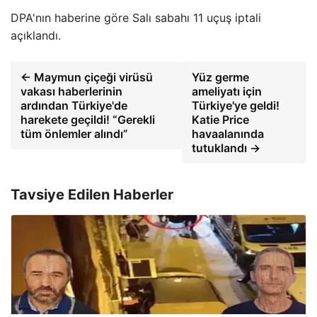
DPA'nın haberine göre Salı sabahı 11 uçuş iptali
açıklandı.
← Maymun çiçeği virüsü
Yüz germe
vakası haberlerinin
ameliyatı için
ardından Türkiye'de
Türkiye'ye geldi!
harekete geçildi! “Gerekli
Katie Price
tüm önlemler alındı”
havaalanında
tutuklandı →
Tavsiye Edilen Haberler