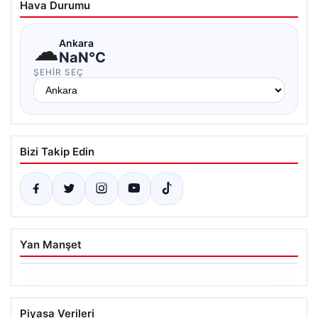
Hava Durumu
☁
Ankara
NaN°C
ŞEHIR SEÇ
Bizi Takip Edin
Yan Manşet
06.08.2026
Ertuğrul Özkök’ün Hakaret İddialarına
Piyasa Verileri