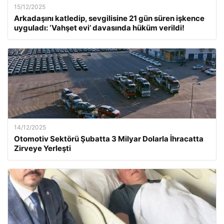
15/12/2025
Arkadaşını katledip, sevgilisine 21 gün süren işkence
uyguladı: ‘Vahşet evi’ davasında hüküm verildi!
14/12/2025
Otomotiv Sektörü Şubatta 3 Milyar Dolarla İhracatta
Zirveye Yerleşti