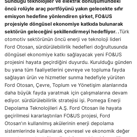
Sunduğu teknolojiler ve elektrik dönüşümündeki
öncü rolüyle araç portföyünü yakın gelecekte sıfır
emisyon hedefine yönlendiren şirket, FO&US
projesiyle döngüsel ekonomiye katkıda bulunarak
sektörün geleceğini şekillendirmeyi hedefliyor. .
Türk
otomotiv sektörünün öncü enerji ve teknoloji lideri
Ford Otosan, sürdürülebilirlik hedefleri doğrultusunda
döngüsel ekonomiye katkı sağlayacak yeni FO&US
projesini hayata geçirdiğini duyurdu. Kurulduğu günden
bu yana tüm faaliyetlerini çevreye ve topluma fayda
sağlayan ürün ve hizmetler sunma hedefiyle yürüten
Ford Otosan, Çevre, Toplum ve Yönetişim alanlarında
daha büyük fayda yaratmak için çalışmalarına devam
ediyor. sürdürülebilirlik stratejisi işi. Pomega Enerji
Depolama Teknolojileri A.Ş. Ford Otosan ile hayata
geçirilmesi kararlaştırılan FO&US projesi, Ford
Otosan'ın kullanılmış akülerinin enerji depolama
sistemlerinde kullanılarak çevresel ve ekonomik değer