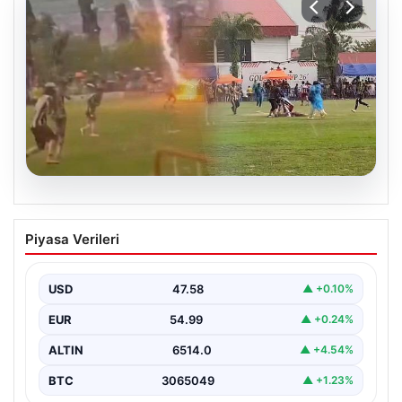
05.08.2026
Olmaz denen oldu! Maç sırasında
Piyasa Verileri
yıldırım çarptı: O futbolcu hayatını
kaybetti
USD
47.58
▲ +0.10%
EUR
54.99
▲ +0.24%
ALTIN
6514.0
▲ +4.54%
BTC
3065049
▲ +1.23%