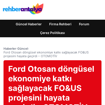
Güncel Haberler
Firma Rehberi
Forum
Çerez Politikası
Haberler
›
Güncel
›
Ford Otosan döngüsel ekonomiye katkı sağlayacak FO&US
projesini hayata geçirdi – OTOMOTİV
Ford Otosan döngüsel
ekonomiye katkı
sağlayacak FO&US
projesini hayata