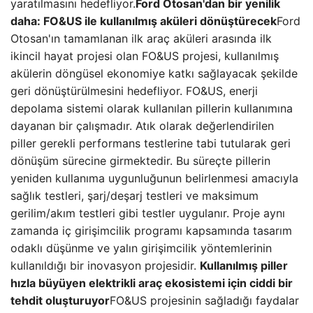
yaratılmasını hedefliyor.
Ford Otosan'dan bir yenilik
daha: FO&US ile kullanılmış aküleri dönüştürecek
Ford
Otosan'ın tamamlanan ilk araç aküleri arasında ilk
ikincil hayat projesi olan FO&US projesi, kullanılmış
akülerin döngüsel ekonomiye katkı sağlayacak şekilde
geri dönüştürülmesini hedefliyor. FO&US, enerji
depolama sistemi olarak kullanılan pillerin kullanımına
dayanan bir çalışmadır. Atık olarak değerlendirilen
piller gerekli performans testlerine tabi tutularak geri
dönüşüm sürecine girmektedir. Bu süreçte pillerin
yeniden kullanıma uygunluğunun belirlenmesi amacıyla
sağlık testleri, şarj/deşarj testleri ve maksimum
gerilim/akım testleri gibi testler uygulanır. Proje aynı
zamanda iç girişimcilik programı kapsamında tasarım
odaklı düşünme ve yalın girişimcilik yöntemlerinin
kullanıldığı bir inovasyon projesidir.
Kullanılmış piller
hızla büyüyen elektrikli araç ekosistemi için ciddi bir
tehdit oluşturuyor
FO&US projesinin sağladığı faydalar