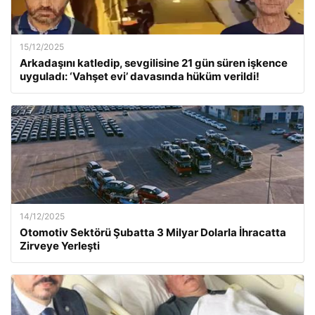
15/12/2025
Arkadaşını katledip, sevgilisine 21 gün süren işkence
uyguladı: ‘Vahşet evi’ davasında hüküm verildi!
14/12/2025
Otomotiv Sektörü Şubatta 3 Milyar Dolarla İhracatta
Zirveye Yerleşti