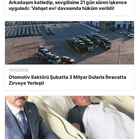
Arkadaşını katledip, sevgilisine 21 gün süren işkence
uyguladı: ‘Vahşet evi’ davasında hüküm verildi!
14/12/2025
Otomotiv Sektörü Şubatta 3 Milyar Dolarla İhracatta
Zirveye Yerleşti