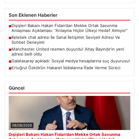
Son Eklenen Haberler
Dışişleri Bakanı Hakan Fidan’dan Mekke Ortak Savunma
■
Anlaşması Açıklaması: “Anlaşma Hiçbir Ülkeyi Hedef Almıyor”
Kelebek chat adresi İle Sanal İletişimin Seviyeli Adresi Ve
■
Sohbet Deneyimi
Manchester United resmen duyurdu! Altay Bayındır’ın yeni
■
adresi belli oldu
Galatasaray açıkladı: Sosyal medya hesaplarına suç duyurusu!
■
Ertuğrul Özkök’ün Hakaret İddialarına İfade Verme Süreci
■
Güncel
08/08/2026
Dışişleri Bakanı Hakan Fidan’dan Mekke Ortak Savunma