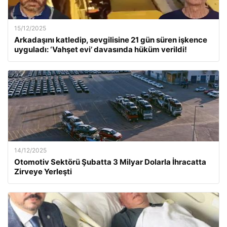
15/12/2025
Arkadaşını katledip, sevgilisine 21 gün süren işkence
uyguladı: ‘Vahşet evi’ davasında hüküm verildi!
14/12/2025
Otomotiv Sektörü Şubatta 3 Milyar Dolarla İhracatta
Zirveye Yerleşti