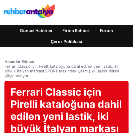
Güncel Haberler
Firma Rehberi
Forum
Çerez Politikası
Haberler
›
Güncel
›
Ferrari Classic için Pirelli kataloğuna dahil edilen yeni lastik, iki
büyük İtalyan markası SPORT arasındaki yetmiş yılı aşkın ilişkiyi
güçlendiriyor
Ferrari Classic için
Pirelli kataloğuna dahil
edilen yeni lastik, iki
büyük İtalyan markası