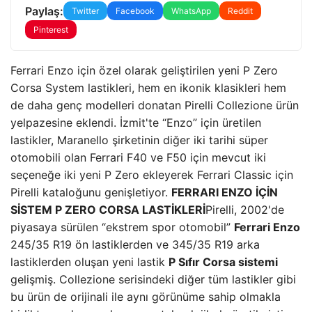
Paylaş:
Twitter
Facebook
WhatsApp
Reddit
Pinterest
Ferrari Enzo için özel olarak geliştirilen yeni P Zero
Corsa System lastikleri, hem en ikonik klasikleri hem
de daha genç modelleri donatan Pirelli Collezione ürün
yelpazesine eklendi. İzmit'te “Enzo” için üretilen
lastikler, Maranello şirketinin diğer iki tarihi süper
otomobili olan Ferrari F40 ve F50 için mevcut iki
seçeneğe iki yeni P Zero ekleyerek Ferrari Classic için
Pirelli kataloğunu genişletiyor.
FERRARI ENZO İÇİN
SİSTEM P ZERO CORSA LASTİKLERİ
Pirelli, 2002'de
piyasaya sürülen “ekstrem spor otomobil”
Ferrari Enzo
245/35 R19 ön lastiklerden ve 345/35 R19 arka
lastiklerden oluşan yeni lastik
P Sıfır Corsa sistemi
gelişmiş. Collezione serisindeki diğer tüm lastikler gibi
bu ürün de orijinali ile aynı görünüme sahip olmakla