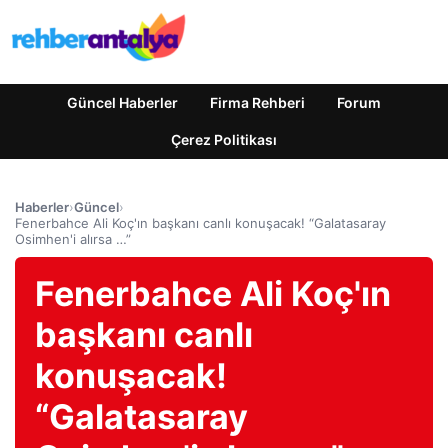
Güncel Haberler
Firma Rehberi
Forum
Çerez Politikası
Haberler
›
Güncel
›
Fenerbahce Ali Koç'ın başkanı canlı konuşacak! “Galatasaray
Osimhen'i alırsa …”
Fenerbahce Ali Koç'ın
başkanı canlı
konuşacak!
“Galatasaray