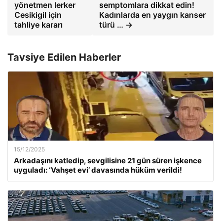
yönetmen lerker
semptomlara dikkat edin!
Cesikigil için
Kadınlarda en yaygın kanser
tahliye kararı
türü … →
Tavsiye Edilen Haberler
15/12/2025
Arkadaşını katledip, sevgilisine 21 gün süren işkence
uyguladı: ‘Vahşet evi’ davasında hüküm verildi!