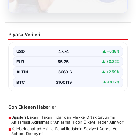
08.08.2026
Kelebek chat adresi İle Sanal İletişimin
Piyasa Verileri
Seviyeli Adresi Ve Sohbet Deneyimi
Dijital çağında bireylerin güvenli bir biçimde irtibat
kurması ciddi bir değer barındırmaktadır. Günümüzde
USD
47.74
▲ +0.18%
birçok…
EUR
55.25
▲ +0.32%
ALTIN
6660.6
▲ +2.59%
BTC
3100119
▲ +0.17%
Son Eklenen Haberler
Dışişleri Bakanı Hakan Fidan’dan Mekke Ortak Savunma
■
Anlaşması Açıklaması: “Anlaşma Hiçbir Ülkeyi Hedef Almıyor”
Kelebek chat adresi İle Sanal İletişimin Seviyeli Adresi Ve
■
Sohbet Deneyimi