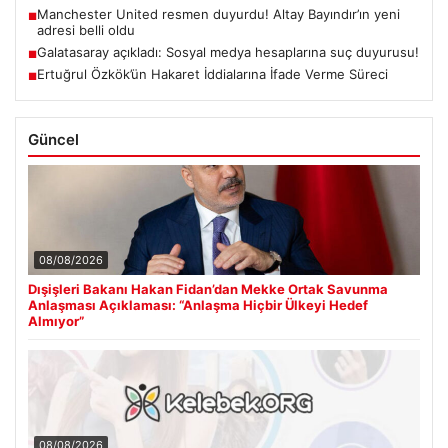
Manchester United resmen duyurdu! Altay Bayındır’ın yeni
■
adresi belli oldu
Galatasaray açıkladı: Sosyal medya hesaplarına suç duyurusu!
■
Ertuğrul Özkök’ün Hakaret İddialarına İfade Verme Süreci
■
Güncel
08/08/2026
Dışişleri Bakanı Hakan Fidan’dan Mekke Ortak Savunma
Anlaşması Açıklaması: “Anlaşma Hiçbir Ülkeyi Hedef
Almıyor”
08/08/2026