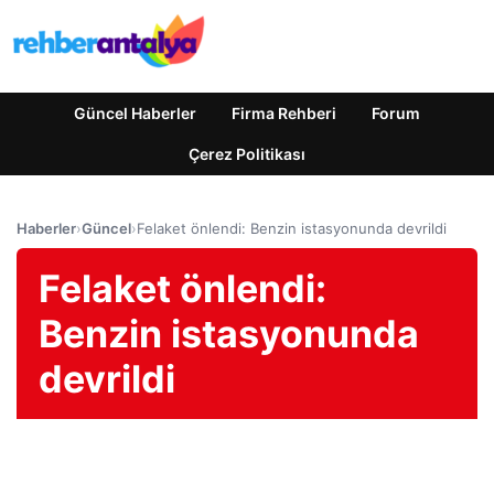
Güncel Haberler
Firma Rehberi
Forum
Çerez Politikası
Haberler
›
Güncel
›
Felaket önlendi: Benzin istasyonunda devrildi
Felaket önlendi:
Benzin istasyonunda
devrildi