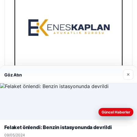
×
Göz Atın
Enes Kaplan Avukatlık Bürosu
28/04/2026
Web sitemizi nasıl kullandığınızı daha iyi anlayabilmek,
Güncel Haberler
deneyiminizi kişiselleştirmek ve geliştirmek amacıyla çerezler
kullanıyoruz.
Çerez Politikamız
Felaket önlendi: Benzin istasyonunda devrildi
Reddet
Kabul Et
09/05/2024