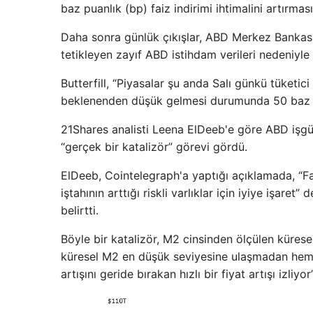
baz puanlık (bp) faiz indirimi ihtimalini artırma
Daha sonra günlük çıkışlar, ABD Merkez Bankası'n
tetikleyen zayıf ABD istihdam verileri nedeniyle
Butterfill, “Piyasalar şu anda Salı günkü tüketi
beklenenden düşük gelmesi durumunda 50 baz pua
21Shares analisti Leena ElDeeb'e göre ABD işgücü 
“gerçek bir katalizör” görevi gördü.
ElDeeb, Cointelegraph'a yaptığı açıklamada, “Fai
iştahının arttığı riskli varlıklar için iyiye işare
belirtti.
Böyle bir katalizör, M2 cinsinden ölçülen küresel
küresel M2 en düşük seviyesine ulaşmadan hemen
artışını geride bırakan hızlı bir fiyat artışı izliyor