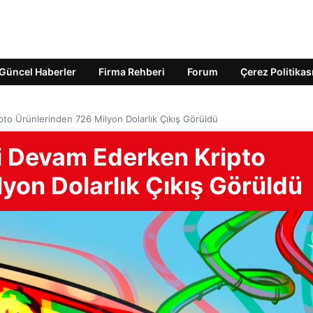
Güncel Haberler
Firma Rehberi
Forum
Çerez Politikas
ipto Ürünlerinden 726 Milyon Dolarlık Çıkış Görüldü
iği Devam Ederken Kripto
yon Dolarlık Çıkış Görüldü