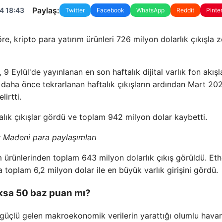
Paylaş:
4 18:43
Twitter
Facebook
WhatsApp
Reddit
Pinte
, kripto para yatırım ürünleri 726 milyon dolarlık çıkışla z
9 Eylül'de yayınlanan en son haftalık dijital varlık fon akışl
n daha önce tekrarlanan haftalık çıkışların ardından Mart 20
irtti.
alık çıkışlar gördü ve toplam 942 milyon dolar kaybetti.
:
Madeni para paylaşımları
ım ürünlerinden toplam 643 milyon dolarlık çıkış görüldü. E
 toplam 6,2 milyon dolar ile en büyük varlık girişini gördü.
oksa 50 baz puan mı?
güçlü gelen makroekonomik verilerin yarattığı olumlu hava