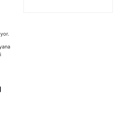
iyor.
 yana
i