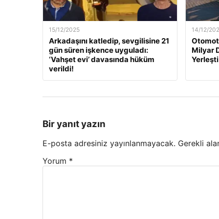
15/12/2025
14/12/20
Arkadaşını katledip, sevgilisine 21
Otomoti
gün süren işkence uyguladı:
Milyar 
‘Vahşet evi’ davasında hüküm
Yerleşti
verildi!
Bir yanıt yazın
E-posta adresiniz yayınlanmayacak.
Gerekli ala
Yorum
*