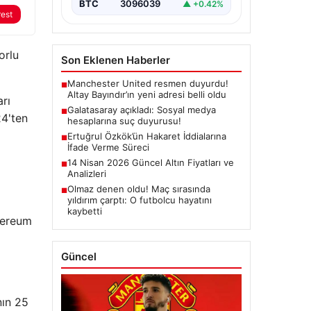
BTC
3096039
▲ +0.42%
rest
orlu
Son Eklenen Haberler
Manchester United resmen duyurdu!
■
Altay Bayındır’ın yeni adresi belli oldu
arı
Galatasaray açıkladı: Sosyal medya
■
24'ten
hesaplarına suç duyurusu!
Ertuğrul Özkök’ün Hakaret İddialarına
■
İfade Verme Süreci
14 Nisan 2026 Güncel Altın Fiyatları ve
■
Analizleri
Olmaz denen oldu! Maç sırasında
■
yıldırım çarptı: O futbolcu hayatını
kaybetti
thereum
Güncel
nın 25