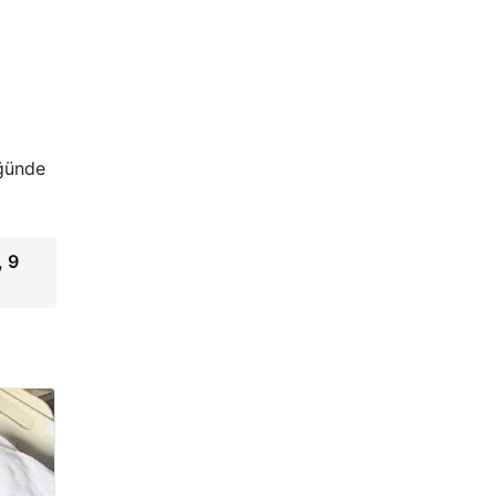
üğünde
, 9