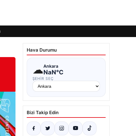
ı
Hava Durumu
☁
Ankara
NaN°C
ŞEHIR SEÇ
Bizi Takip Edin