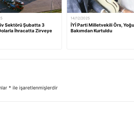
25
14/12/2025
v Sektörü Şubatta 3
İYİ Parti Milletvekili Örs, Yoğ
Dolarla İhracatta Zirveye
Bakımdan Kurtuldu
nlar
*
ile işaretlenmişlerdir