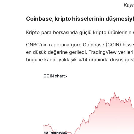
Kay
Coinbase, kripto hisselerinin düşmesiy
Kripto para borsasında güçlü kripto ürünlerinin sa
CNBC'nin raporuna göre Coinbase (COIN) hissel
en düşük değerine geriledi. TradingView veriler
bugüne kadar yaklaşık %14 oranında düşüş göst