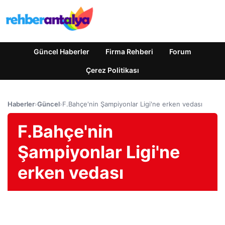
Güncel Haberler
Firma Rehberi
Forum
Çerez Politikası
Haberler
›
Güncel
›
F.Bahçe'nin Şampiyonlar Ligi'ne erken vedası
F.Bahçe'nin
Şampiyonlar Ligi'ne
erken vedası