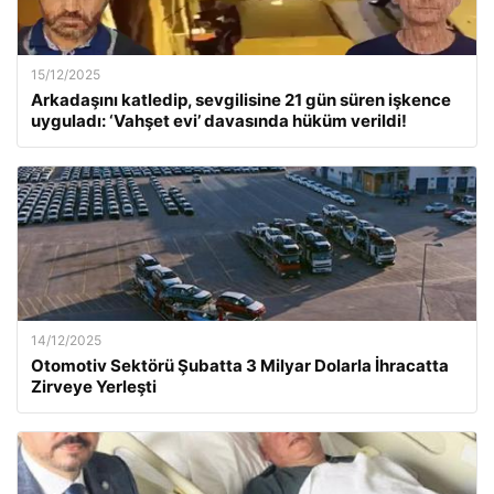
15/12/2025
Arkadaşını katledip, sevgilisine 21 gün süren işkence
uyguladı: ‘Vahşet evi’ davasında hüküm verildi!
14/12/2025
Otomotiv Sektörü Şubatta 3 Milyar Dolarla İhracatta
Zirveye Yerleşti