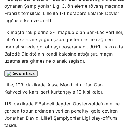
oynanan Şampiyonlar Ligi 3. ön eleme rövanş maçında
Fransız temsilcisi Lille ile 1-1 berabere kalarak Devler
Ligi'ne erken veda etti.
İlk maçta rakiplerine 2-1 mağlup olan Sarı-Lacivertliler,
Lille'in kalesine yoğun çaba göstermesine rağmen
normal sürede gol atmayı başaramadı. 90+1. Dakikada
Bafodé Diakité'nin kendi kalesine attığı şut, maçın
uzatmalara gitmesine olanak sağladı.
Lille, 109. dakikada Aissa Mandi'nin İrfan Can
Kahveci'ye karşı sert kurtarışıyla 10 kişi kaldı.
118. dakikada F.Bahçeli Jayden Oosterwolde'nin eline
çarpan topun ardından verilen penaltıyı gole çeviren
Jonathan David, Lille'i Şampiyonlar Ligi play-off'una
taşıdı.