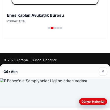
Enes Kaplan Avukatlık Bürosu
28/04/2026
© 2026 Antalya – Güncel Haberler
lemagrup.com.tr
×
Göz Atın
tcio
Web sitemizi nasıl kullandığınızı daha iyi anlayabilmek,
Güncel Haberler
deneyiminizi kişiselleştirmek ve geliştirmek amacıyla çerezler