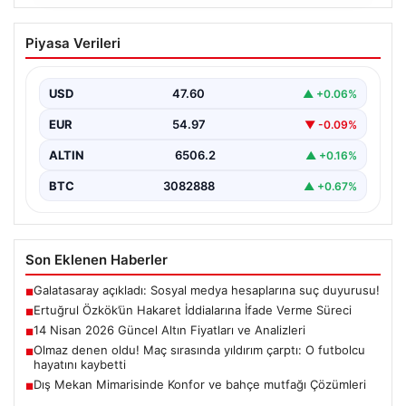
06.08.2026
Ertuğrul Özkök’ün Hakaret İddialarına
Piyasa Verileri
İfade Verme Süreci
Ünlü gazeteci ve yazar Ertuğrul Özkök,
Cumhurbaşkanına hakaret iddialarıyla yürütülen
USD
47.60
▲ +0.06%
soruşturma kapsamında İstanbul Adalet…
EUR
54.97
▼ -0.09%
ALTIN
6506.2
▲ +0.16%
BTC
3082888
▲ +0.67%
Son Eklenen Haberler
Galatasaray açıkladı: Sosyal medya hesaplarına suç duyurusu!
■
Ertuğrul Özkök’ün Hakaret İddialarına İfade Verme Süreci
■
14 Nisan 2026 Güncel Altın Fiyatları ve Analizleri
■
Olmaz denen oldu! Maç sırasında yıldırım çarptı: O futbolcu
■
hayatını kaybetti
Dış Mekan Mimarisinde Konfor ve bahçe mutfağı Çözümleri
■