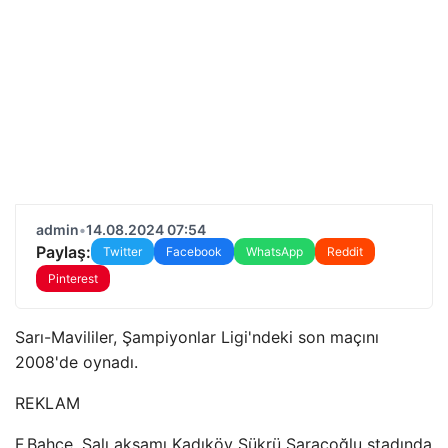
admin
•
14.08.2024 07:54
Paylaş:
Twitter
Facebook
WhatsApp
Reddit
Pinterest
Sarı-Mavililer, Şampiyonlar Ligi'ndeki son maçını
2008'de oynadı.
REKLAM
F.Bahçe, Salı akşamı Kadıköy Şükrü Saracoğlu stadında