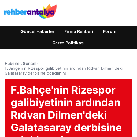
Güncel Haberler
Firma Rehberi
Forum
Çerez Politikası
Haberler
›
Güncel
›
F.Bahçe'nin Rizespor galibiyetinin ardından Rıdvan Dilmen'deki
Galatasaray derbisine odaklanın!
F.Bahçe'nin Rizespor
galibiyetinin ardından
Rıdvan Dilmen'deki
Galatasaray derbisine