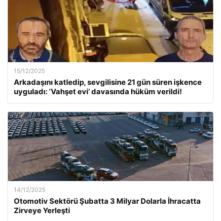
15/12/2025
Arkadaşını katledip, sevgilisine 21 gün süren işkence
uyguladı: ‘Vahşet evi’ davasında hüküm verildi!
14/12/2025
Otomotiv Sektörü Şubatta 3 Milyar Dolarla İhracatta
Zirveye Yerleşti