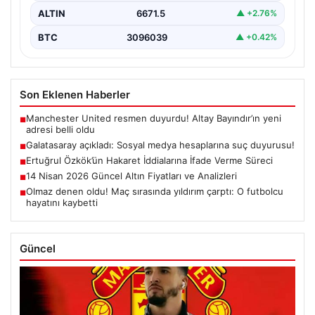
ALTIN
6671.5
▲ +2.76%
BTC
3096039
▲ +0.42%
Son Eklenen Haberler
Manchester United resmen duyurdu! Altay Bayındır’ın yeni
■
adresi belli oldu
Galatasaray açıkladı: Sosyal medya hesaplarına suç duyurusu!
■
Ertuğrul Özkök’ün Hakaret İddialarına İfade Verme Süreci
■
14 Nisan 2026 Güncel Altın Fiyatları ve Analizleri
■
Olmaz denen oldu! Maç sırasında yıldırım çarptı: O futbolcu
■
hayatını kaybetti
Güncel