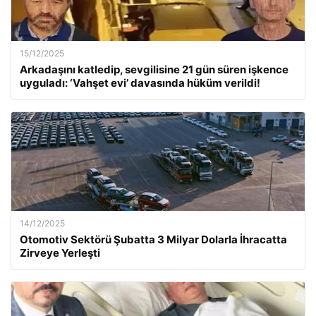
15/12/2025
Arkadaşını katledip, sevgilisine 21 gün süren işkence
uyguladı: ‘Vahşet evi’ davasında hüküm verildi!
14/12/2025
Otomotiv Sektörü Şubatta 3 Milyar Dolarla İhracatta
Zirveye Yerleşti