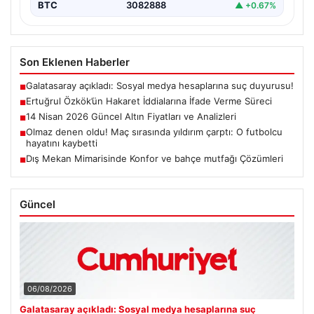
BTC
3082888
▲ +0.67%
Son Eklenen Haberler
Galatasaray açıkladı: Sosyal medya hesaplarına suç duyurusu!
■
Ertuğrul Özkök’ün Hakaret İddialarına İfade Verme Süreci
■
14 Nisan 2026 Güncel Altın Fiyatları ve Analizleri
■
Olmaz denen oldu! Maç sırasında yıldırım çarptı: O futbolcu
■
hayatını kaybetti
Dış Mekan Mimarisinde Konfor ve bahçe mutfağı Çözümleri
■
Güncel
06/08/2026
Galatasaray açıkladı: Sosyal medya hesaplarına suç