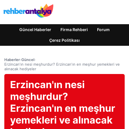
Güncel Haberler
Firma Rehberi
Forum
Çerez Politikası
Haberler
›
Güncel
›
Erzincan'ın nesi meşhurdur? Erzincan'ın en meşhur yemekleri ve
alınacak hediyeler
Erzincan'ın nesi
meşhurdur?
Erzincan'ın en meşhur
yemekleri ve alınacak