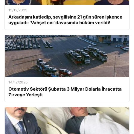
15/12/2025
Arkadaşını katledip, sevgilisine 21 gün süren işkence
uyguladı: ‘Vahşet evi’ davasında hüküm verildi!
14/12/2025
Otomotiv Sektörü Şubatta 3 Milyar Dolarla İhracatta
Zirveye Yerleşti