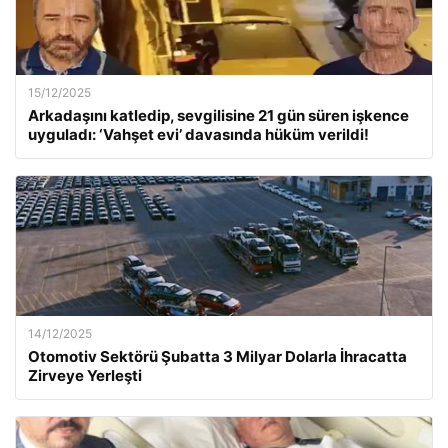
15/12/2025
Arkadaşını katledip, sevgilisine 21 gün süren işkence
uyguladı: ‘Vahşet evi’ davasında hüküm verildi!
14/12/2025
Otomotiv Sektörü Şubatta 3 Milyar Dolarla İhracatta
Zirveye Yerleşti