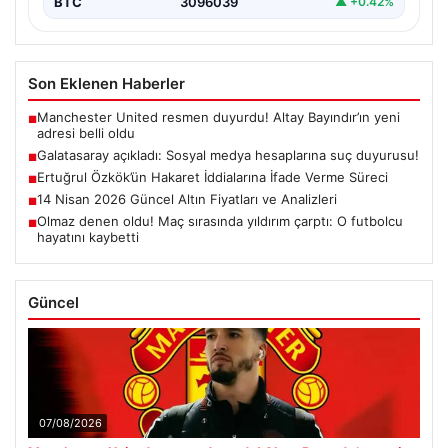
BTC
3096039
▲ +0.42%
Son Eklenen Haberler
Manchester United resmen duyurdu! Altay Bayındır’ın yeni
■
adresi belli oldu
Galatasaray açıkladı: Sosyal medya hesaplarına suç duyurusu!
■
Ertuğrul Özkök’ün Hakaret İddialarına İfade Verme Süreci
■
14 Nisan 2026 Güncel Altın Fiyatları ve Analizleri
■
Olmaz denen oldu! Maç sırasında yıldırım çarptı: O futbolcu
■
hayatını kaybetti
Güncel
07/08/2026