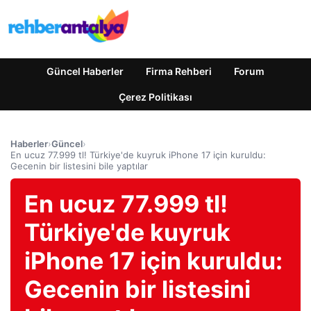
Güncel Haberler
Firma Rehberi
Forum
Çerez Politikası
Haberler
›
Güncel
›
En ucuz 77.999 tl! Türkiye'de kuyruk iPhone 17 için kuruldu:
Gecenin bir listesini bile yaptılar
En ucuz 77.999 tl!
Türkiye'de kuyruk
iPhone 17 için kuruldu:
Gecenin bir listesini