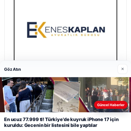
×
Göz Atın
Enes Kaplan Avukatlık Bürosu
28/04/2026
Güncel Haberler
Web sitemizi nasıl kullandığınızı daha iyi anlayabilmek,
deneyiminizi kişiselleştirmek ve geliştirmek amacıyla çerezler
En ucuz 77.999 tl! Türkiye'de kuyruk iPhone 17 için
kullanıyoruz.
Çerez Politikamız
kuruldu: Gecenin bir listesini bile yaptılar
Reddet
Kabul Et