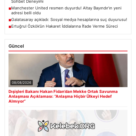
Sohbet Deneyimi
Manchester United resmen duyurdu! Altay Bayındır’ın yeni
■
adresi belli oldu
Galatasaray açıkladı: Sosyal medya hesaplarına suç duyurusu!
■
Ertuğrul Özkök’ün Hakaret İddialarına İfade Verme Süreci
■
Güncel
08/08/2026
Dışişleri Bakanı Hakan Fidan’dan Mekke Ortak Savunma
Anlaşması Açıklaması: “Anlaşma Hiçbir Ülkeyi Hedef
Almıyor”