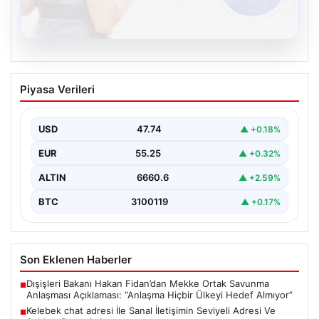
08.08.2026
Kelebek chat adresi İle Sanal İletişimin
Piyasa Verileri
Seviyeli Adresi Ve Sohbet Deneyimi
Dijital çağında bireylerin güvenli bir biçimde irtibat
kurması ciddi bir değer barındırmaktadır. Günümüzde
USD
47.74
▲ +0.18%
birçok…
EUR
55.25
▲ +0.32%
ALTIN
6660.6
▲ +2.59%
BTC
3100119
▲ +0.17%
Son Eklenen Haberler
Dışişleri Bakanı Hakan Fidan’dan Mekke Ortak Savunma
■
Anlaşması Açıklaması: “Anlaşma Hiçbir Ülkeyi Hedef Almıyor”
Kelebek chat adresi İle Sanal İletişimin Seviyeli Adresi Ve
■