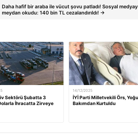
Daha hafif bir araba ile vücut şovu patladı! Sosyal medya
meydan okudu: 140 bin TL cezalandırıldı! →
25
14/12/2025
v Sektörü Şubatta 3
İYİ Parti Milletvekili Örs, Yoğ
Dolarla İhracatta Zirveye
Bakımdan Kurtuldu