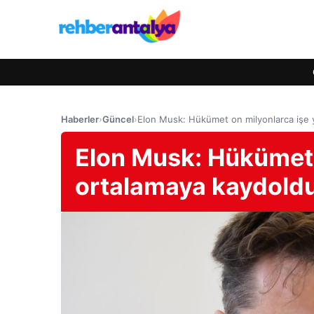
Haberler
›
Güncel
›
Elon Musk: Hükümet on milyonlarca işe 
Elon Musk: Hükümet 
ortalamaya kaydold