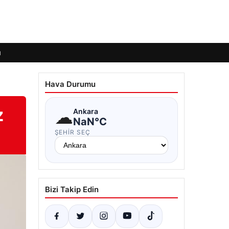
ı
Hava Durumu
z
☁
Ankara
NaN°C
ŞEHIR SEÇ
Bizi Takip Edin