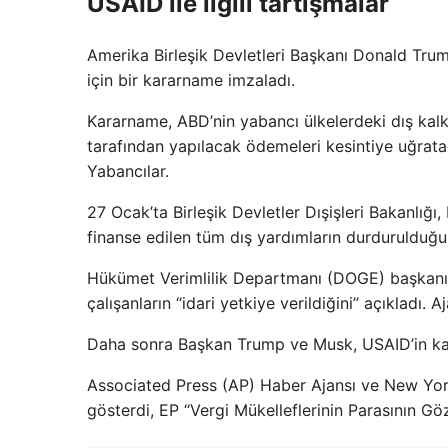
USAID ile ilgili tartışmalar
Amerika Birleşik Devletleri Başkanı Donald Tru
için bir kararname imzaladı.
Kararname, ABD’nin yabancı ülkelerdeki dış ka
tarafından yapılacak ödemeleri kesintiye uğrata
Yabancılar.
27 Ocak’ta Birleşik Devletler Dışişleri Bakanlığı
finanse edilen tüm dış yardımların durdurulduğu
Hükümet Verimlilik Departmanı (DOGE) başkanı E
çalışanların “idari yetkiye verildiğini” açıkladı.
Daha sonra Başkan Trump ve Musk, USAID’in kapa
Associated Press (AP) Haber Ajansı ve New Yo
gösterdi, EP “Vergi Mükelleflerinin Parasının 