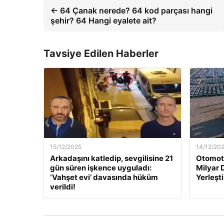
← 64 Çanak nerede? 64 kod parçası hangi
şehir? 64 Hangi eyalete ait?
Tavsiye Edilen Haberler
15/12/2025
14/12/20
Arkadaşını katledip, sevgilisine 21
Otomoti
gün süren işkence uyguladı:
Milyar 
‘Vahşet evi’ davasında hüküm
Yerleşti
verildi!