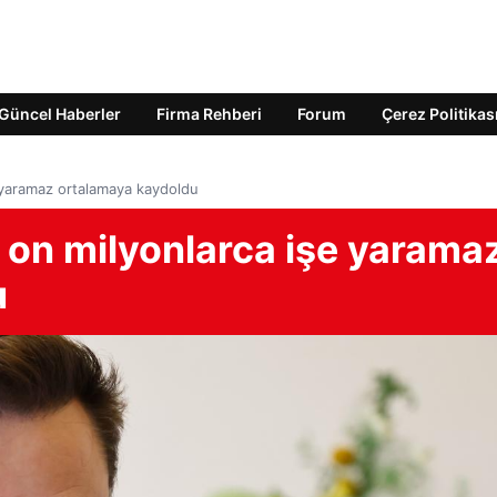
Güncel Haberler
Firma Rehberi
Forum
Çerez Politikas
yaramaz ortalamaya kaydoldu
on milyonlarca işe yarama
u