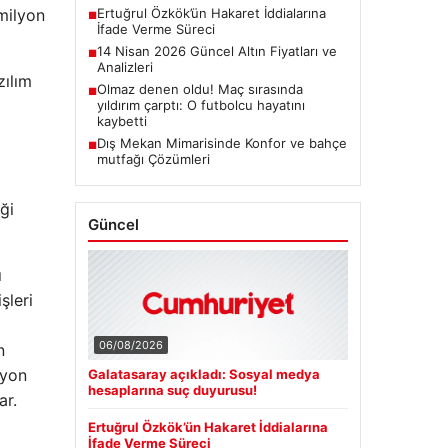
Ertuğrul Özkök’ün Hakaret İddialarına
milyon
■
İfade Verme Süreci
14 Nisan 2026 Güncel Altın Fiyatları ve
■
Analizleri
zılım
Olmaz denen oldu! Maç sırasında
■
yıldırım çarptı: O futbolcu hayatını
kaybetti
Dış Mekan Mimarisinde Konfor ve bahçe
■
mutfağı Çözümleri
ği
Güncel
ı
şleri
06/08/2026
n
lyon
Galatasaray açıkladı: Sosyal medya
hesaplarına suç duyurusu!
ar.
Ertuğrul Özkök’ün Hakaret İddialarına
İfade Verme Süreci