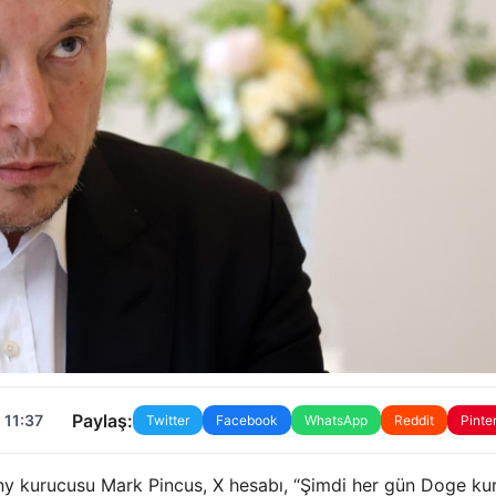
Paylaş:
 11:37
Twitter
Facebook
WhatsApp
Reddit
Pinte
y kurucusu Mark Pincus, X hesabı, “Şimdi her gün Doge ku