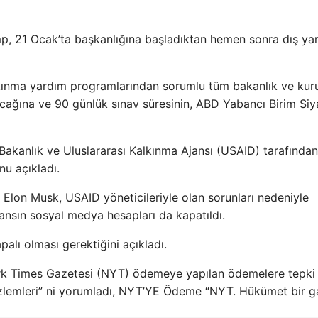
mp, 21 Ocak’ta başkanlığına başladıktan hemen sonra dış ya
lkınma yardım programlarından sorumlu tüm bakanlık ve kur
cağına ve 90 günlük sınav süresinin, ABD Yabancı Birim Siy
, Bakanlık ve Uluslararası Kalkınma Ajansı (USAID) tarafından
nu açıkladı.
lon Musk, USAID yöneticileriyle olan sorunları nedeniyle
 Ajansın sosyal medya hesapları da kapatıldı.
lı olması gerektiğini açıkladı.
rk Times Gazetesi (NYT) ödemeye yapılan ödemelere tepki
Gözlemleri” ni yorumladı, NYT’YE Ödeme “NYT. Hükümet bir g