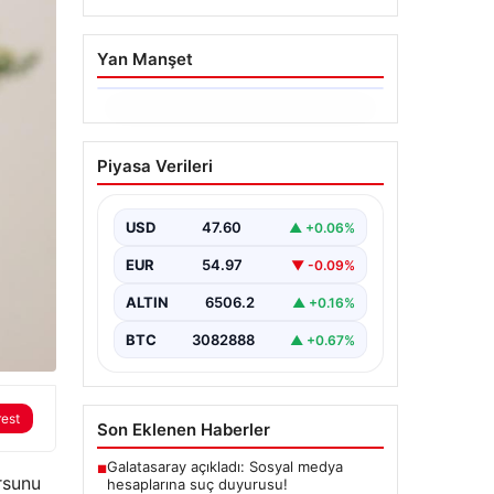
Yan Manşet
06.08.2026
Ertuğrul Özkök’ün
Piyasa Verileri
Hakaret İddialarına İfade
Verme Süreci
USD
47.60
▲ +0.06%
Ünlü gazeteci ve yazar Ertuğrul
Özkök, Cumhurbaşkanına hakaret
EUR
54.97
▼ -0.09%
iddialarıyla yürütülen soruşturma
kapsamında İstanbul Adalet…
ALTIN
6506.2
▲ +0.16%
BTC
3082888
▲ +0.67%
rest
Son Eklenen Haberler
Galatasaray açıkladı: Sosyal medya
■
rsunu
hesaplarına suç duyurusu!