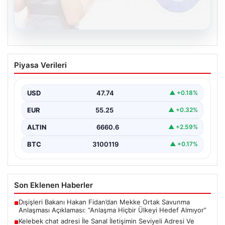
08.08.2026
Kelebek chat adresi İle Sanal İletişimin
Piyasa Verileri
Seviyeli Adresi Ve Sohbet Deneyimi
Dijital çağında bireylerin güvenli bir biçimde irtibat
kurması ciddi bir değer barındırmaktadır. Günümüzde
USD
47.74
▲ +0.18%
birçok…
EUR
55.25
▲ +0.32%
ALTIN
6660.6
▲ +2.59%
BTC
3100119
▲ +0.17%
Son Eklenen Haberler
Dışişleri Bakanı Hakan Fidan’dan Mekke Ortak Savunma
■
Anlaşması Açıklaması: “Anlaşma Hiçbir Ülkeyi Hedef Almıyor”
Kelebek chat adresi İle Sanal İletişimin Seviyeli Adresi Ve
■