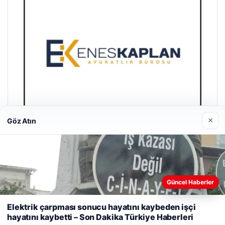
×
Göz Atın
Enes Kaplan Avukatlık Bürosu
28/04/2026
Güncel Haberler
Web sitemizi nasıl kullandığınızı daha iyi anlayabilmek,
deneyiminizi kişiselleştirmek ve geliştirmek amacıyla çerezler
Elektrik çarpması sonucu hayatını kaybeden işçi
kullanıyoruz.
Çerez Politikamız
hayatını kaybetti – Son Dakika Türkiye Haberleri
Reddet
Kabul Et