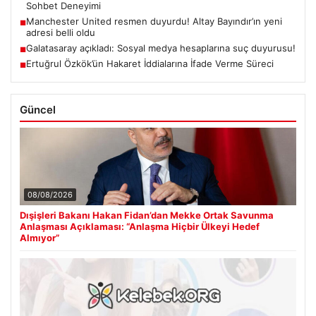
Sohbet Deneyimi
Manchester United resmen duyurdu! Altay Bayındır’ın yeni
■
adresi belli oldu
Galatasaray açıkladı: Sosyal medya hesaplarına suç duyurusu!
■
Ertuğrul Özkök’ün Hakaret İddialarına İfade Verme Süreci
■
Güncel
08/08/2026
Dışişleri Bakanı Hakan Fidan’dan Mekke Ortak Savunma
Anlaşması Açıklaması: “Anlaşma Hiçbir Ülkeyi Hedef
Almıyor”