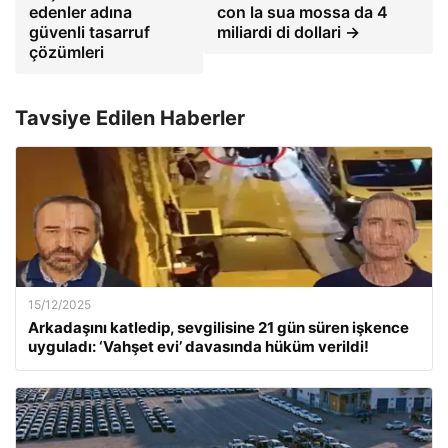
edenler adına
con la sua mossa da 4
güvenli tasarruf
miliardi di dollari →
çözümleri
Tavsiye Edilen Haberler
15/12/2025
Arkadaşını katledip, sevgilisine 21 gün süren işkence
uyguladı: ‘Vahşet evi’ davasında hüküm verildi!