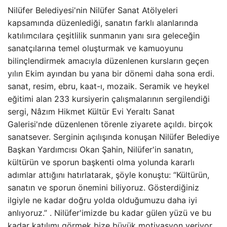
Nilüfer Belediyesi'nin Nilüfer Sanat Atölyeleri
kapsamında düzenlediği, sanatın farklı alanlarında
katılımcılara çeşitlilik sunmanın yanı sıra geleceğin
sanatçılarına temel oluşturmak ve kamuoyunu
bilinçlendirmek amacıyla düzenlenen kursların geçen
yılın Ekim ayından bu yana bir dönemi daha sona erdi.
sanat, resim, ebru, kaat-ı, mozaik. Seramik ve heykel
eğitimi alan 233 kursiyerin çalışmalarının sergilendiği
sergi, Nâzım Hikmet Kültür Evi Yeraltı Sanat
Galerisi'nde düzenlenen törenle ziyarete açıldı. birçok
sanatsever. Serginin açılışında konuşan Nilüfer Belediye
Başkan Yardımcısı Okan Şahin, Nilüfer'in sanatın,
kültürün ve sporun başkenti olma yolunda kararlı
adımlar attığını hatırlatarak, şöyle konuştu: “Kültürün,
sanatın ve sporun önemini biliyoruz. Gösterdiğiniz
ilgiyle ne kadar doğru yolda olduğumuzu daha iyi
anlıyoruz.” . Nilüfer'imizde bu kadar gülen yüzü ve bu
kadar katılımı görmek bize büyük motivasyon veriyor.