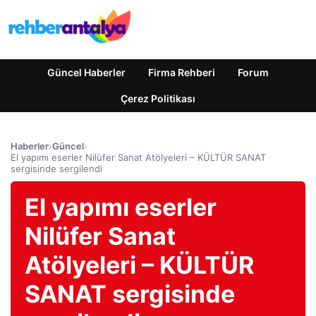
Güncel Haberler
Firma Rehberi
Forum
Çerez Politikası
Haberler
›
Güncel
›
El yapımı eserler Nilüfer Sanat Atölyeleri – KÜLTÜR SANAT
sergisinde sergilendi
El yapımı eserler
Nilüfer Sanat
Atölyeleri – KÜLTÜR
SANAT sergisinde