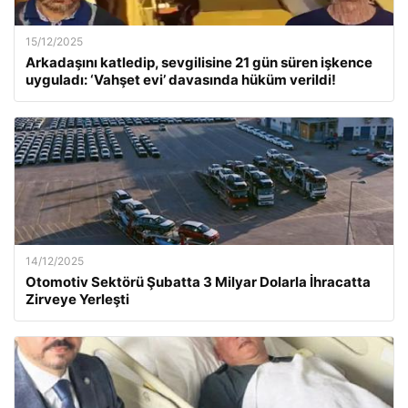
15/12/2025
Arkadaşını katledip, sevgilisine 21 gün süren işkence
uyguladı: ‘Vahşet evi’ davasında hüküm verildi!
14/12/2025
Otomotiv Sektörü Şubatta 3 Milyar Dolarla İhracatta
Zirveye Yerleşti