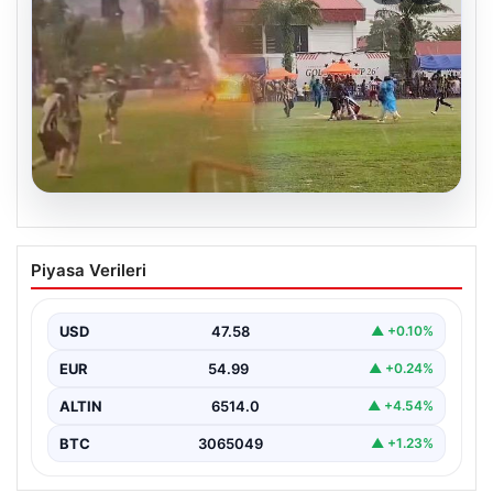
05.08.2026
Olmaz denen oldu! Maç sırasında
Piyasa Verileri
yıldırım çarptı: O futbolcu hayatını
kaybetti
USD
47.58
▲ +0.10%
EUR
54.99
▲ +0.24%
ALTIN
6514.0
▲ +4.54%
BTC
3065049
▲ +1.23%