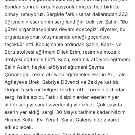
Bundan sonraki organizasyonlarımızda hep birlikte
olmayı umuyoruz. Sergide farklı sanat dallarından 233
öğrencinin eserlerinin sergilendiğini belirten Şahin, “Bu
güzel organizasyonlara devam edeceğiz” diyerek, bu
organizasyonun oluşmasında emeği geçenlere
teşekkür etti. Konuşmanın ardından Şahin, Kaat-ı ve
Ebru atölyesi eğitmeni Dilek Erim, resim ve mozaik
atölyesi eğitmeni Lütfü Kuzu, seramik atölyesi eğitmeni
Selin Aslan, heykel atölyesi eğitmeni Şeyma
Çobanoğlu, resim atölyesi eğitmenleri Harun Arı, Lale
Aghayeva Ürek, Sabriye Düvenci ve Zekiye katıldı.
Doğan teşekkür belgesi takdim etti. Törenin ardından
sergi halka açıldı. Farklı disiplinlerden eserlerin yer
aldığı sergiyi sanatseverler ilgiyle izledi. Çok sayıda
eserin yer aldığı sergi, 30 Mayıs tarihine kadar Nâzım
Hikmet Kültür Evi Yeraltı Sanat Galerisi'nde ziyaret
edilebilecek.
Kaynak: (guzelhaber.net) Güzel Haber Masası