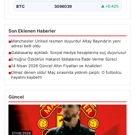
BTC
3096039
▲ +0.42%
Son Eklenen Haberler
Manchester United resmen duyurdu! Altay Bayındır’ın yeni
■
adresi belli oldu
Galatasaray açıkladı: Sosyal medya hesaplarına suç duyurusu!
■
Ertuğrul Özkök’ün Hakaret İddialarına İfade Verme Süreci
■
14 Nisan 2026 Güncel Altın Fiyatları ve Analizleri
■
Olmaz denen oldu! Maç sırasında yıldırım çarptı: O futbolcu
■
hayatını kaybetti
Güncel
07/08/2026