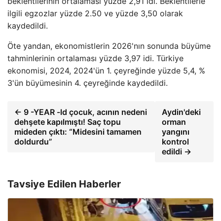
beklentilerinin ortalaması yüzde 2,91 idi. Beklentilerle
ilgili egzozlar yüzde 2.50 ve yüzde 3,50 olarak
kaydedildi.
Öte yandan, ekonomistlerin 2026'nın sonunda büyüme
tahminlerinin ortalaması yüzde 3,97 idi. Türkiye
ekonomisi, 2024, 2024'ün 1. çeyreğinde yüzde 5,4, %
3'ün büyümesinin 4. çeyreğinde kaydedildi.
← 9 -YEAR -ld çocuk, acının nedeni
Aydin'deki
dehşete kapılmıştı! Saç topu
orman
mideden çıktı: “Midesini tamamen
yangını
doldurdu”
kontrol
edildi →
Tavsiye Edilen Haberler