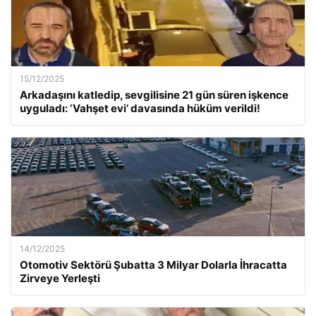
15/12/2025
Arkadaşını katledip, sevgilisine 21 gün süren işkence
uyguladı: ‘Vahşet evi’ davasında hüküm verildi!
14/12/2025
Otomotiv Sektörü Şubatta 3 Milyar Dolarla İhracatta
Zirveye Yerleşti