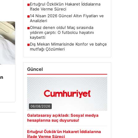
Ertuğrul Özkök’ün Hakaret İddialarına
■
İfade Verme Süreci
14 Nisan 2026 Güncel Altın Fiyatları ve
■
Analizleri
Olmaz denen oldu! Maç sırasında
■
yıldırım çarptı: O futbolcu hayatını
kaybetti
Dış Mekan Mimarisinde Konfor ve bahçe
■
mutfağı Çözümleri
Güncel
un
06/08/2026
Galatasaray açıkladı: Sosyal medya
hesaplarına suç duyurusu!
Ertuğrul Özkök’ün Hakaret İddialarına
İfade Verme Süreci