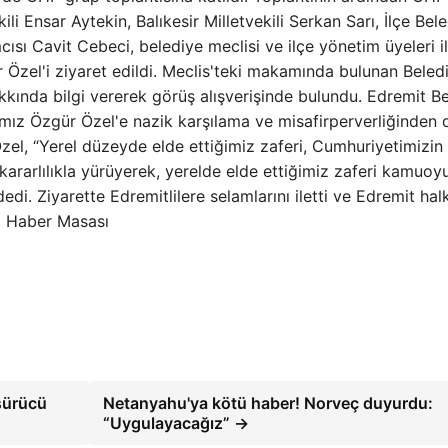
ili Ensar Aytekin, Balıkesir Milletvekili Serkan Sarı, İlçe Bel
sı Cavit Cebeci, belediye meclisi ve ilçe yönetim üyeleri i
r Özel'i ziyaret edildi. Meclis'teki makamında bulunan Beled
kkında bilgi vererek görüş alışverişinde bulundu. Edremit B
mız Özgür Özel'e nazik karşılama ve misafirperverliğinden 
l, “Yerel düzeyde elde ettiğimiz zaferi, Cumhuriyetimizin
 kararlılıkla yürüyerek, yerelde elde ettiğimiz zaferi kamuoy
. Ziyarette Edremitlilere selamlarını iletti ve Edremit hal
el Haber Masası
 sürücü
Netanyahu'ya kötü haber! Norveç duyurdu:
“Uygulayacağız” →