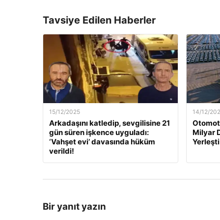
Tavsiye Edilen Haberler
15/12/2025
14/12/20
Arkadaşını katledip, sevgilisine 21
Otomoti
gün süren işkence uyguladı:
Milyar 
‘Vahşet evi’ davasında hüküm
Yerleşti
verildi!
Bir yanıt yazın