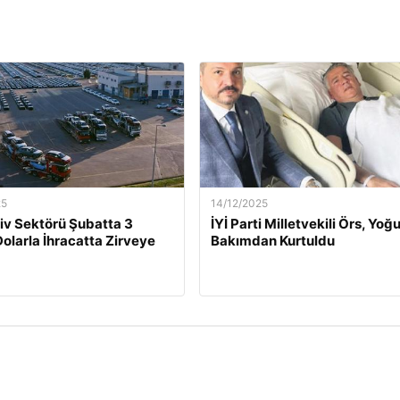
25
14/12/2025
v Sektörü Şubatta 3
İYİ Parti Milletvekili Örs, Yoğ
Dolarla İhracatta Zirveye
Bakımdan Kurtuldu