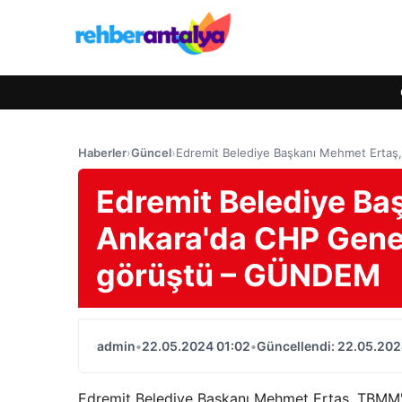
Haberler
›
Güncel
›
Edremit Belediye Başkanı Mehmet Ertaş
Edremit Belediye Ba
Ankara'da CHP Genel
görüştü – GÜNDEM
admin
•
22.05.2024 01:02
•
Güncellendi: 22.05.202
Edremit Belediye Başkanı Mehmet Ertaş, TBMM'd