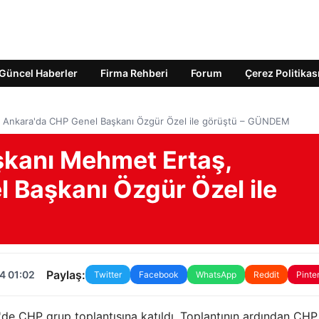
Güncel Haberler
Firma Rehberi
Forum
Çerez Politikas
, Ankara'da CHP Genel Başkanı Özgür Özel ile görüştü – GÜNDEM
şkanı Mehmet Ertaş,
 Başkanı Özgür Özel ile
Paylaş:
4 01:02
Twitter
Facebook
WhatsApp
Reddit
Pinte
e CHP grup toplantısına katıldı. Toplantının ardından CHP