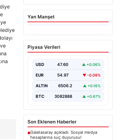
ediye
le
Yan Manşet
iye
elediye
06.08.2026
dolayı
Ertuğrul Özkök’ün
 ve
Piyasa Verileri
Hakaret İddialarına İfade
una
Verme Süreci
kına
USD
47.60
▲ +0.06%
Ünlü gazeteci ve yazar Ertuğrul
Özkök, Cumhurbaşkanına hakaret
EUR
54.97
▼ -0.09%
iddialarıyla yürütülen soruşturma
kapsamında İstanbul Adalet…
ALTIN
6506.2
▲ +0.16%
BTC
3082888
▲ +0.67%
Son Eklenen Haberler
Galatasaray açıkladı: Sosyal medya
■
hesaplarına suç duyurusu!