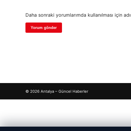
Daha sonraki yorumlarımda kullanılması için adı
© 2026 Antalya – Güncel Haberler
cio