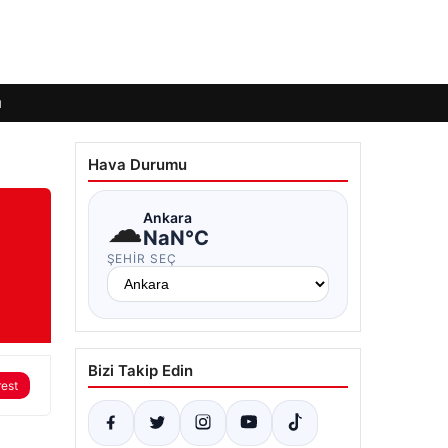
ı
Hava Durumu
☁
Ankara
NaN°C
ŞEHIR SEÇ
Bizi Takip Edin
rest