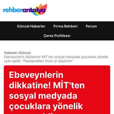
Güncel Haberler
Firma Rehberi
Forum
Çerez Politikası
Haberler
›
Güncel
›
Ebeveynlerin dikkatine! MİT'ten sosyal medyada çocuklara yönelik
uyarı geldi: “Paylaşmadan önce iyi düşünün”
Ebeveynlerin
dikkatine! MİT'ten
sosyal medyada
çocuklara yönelik