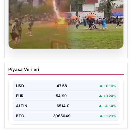
05.08.2026
Olmaz denen oldu! Maç sırasında
Piyasa Verileri
yıldırım çarptı: O futbolcu hayatını
kaybetti
USD
47.58
▲ +0.10%
EUR
54.99
▲ +0.24%
ALTIN
6514.0
▲ +4.54%
BTC
3065049
▲ +1.23%