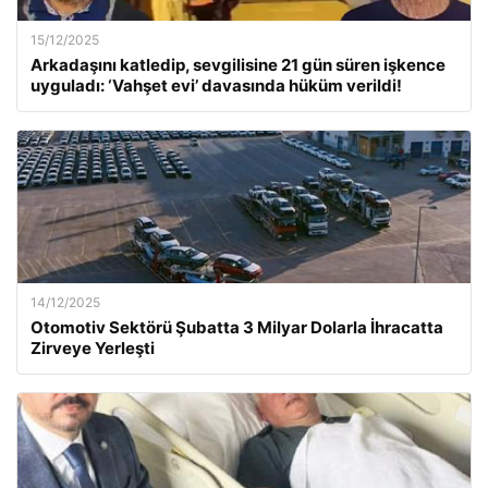
15/12/2025
Arkadaşını katledip, sevgilisine 21 gün süren işkence
uyguladı: ‘Vahşet evi’ davasında hüküm verildi!
14/12/2025
Otomotiv Sektörü Şubatta 3 Milyar Dolarla İhracatta
Zirveye Yerleşti