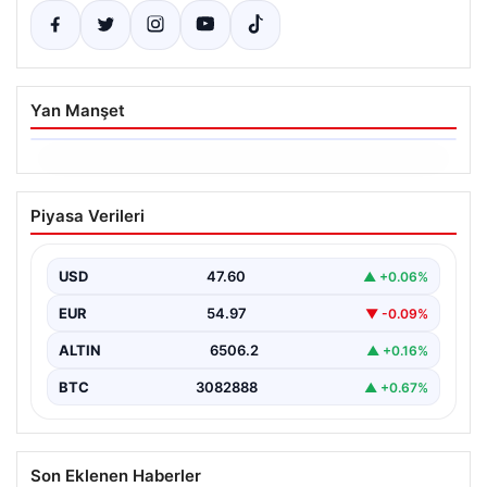
Yan Manşet
06.08.2026
Ertuğrul Özkök’ün Hakaret İddialarına
Piyasa Verileri
İfade Verme Süreci
Ünlü gazeteci ve yazar Ertuğrul Özkök,
Cumhurbaşkanına hakaret iddialarıyla yürütülen
USD
47.60
▲ +0.06%
soruşturma kapsamında İstanbul Adalet…
EUR
54.97
▼ -0.09%
ALTIN
6506.2
▲ +0.16%
BTC
3082888
▲ +0.67%
Son Eklenen Haberler