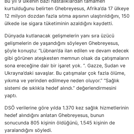
Bu yıl 9 ülkenin bazı hastalıklardan tamamen
kurtulduğunu belirten Ghebreyesus, Afrika’da 17 ülkeye
12 milyon dozdan fazla sıtma aşısının ulaştırıldığını, 150
ülkede ise sigara tüketiminin azaldığını kaydetti.
Dünyada kutlanacak gelişmelerin yanı sıra üzücü
gelişmelerin de yaşandığını söyleyen Ghebreyesus,
şöyle konuştu: “Lübnan’da ilan edilen ve devam edecek
gibi görünen ateşkesten memnun olsak da çatışmaların
sona ereceğine dair bir işaret yok. “. Gazze, Sudan ve
Ukrayna’daki savaşlar. Bu çatışmalar çok fazla ölüme,
yıkıma ve yerinden edilmeye neden oluyor.” “Sağlık
sistemi de sıklıkla hedef alındı.” değerlendirmesini
yaptı.
DSÖ verilerine göre yılda 1.370 kez sağlık hizmetlerinin
hedef alındığını anlatan Ghebreyesus, bunun
sonucunda 805 kişinin öldüğünü, 1.545 kişinin de
yaralandığını söyledi.