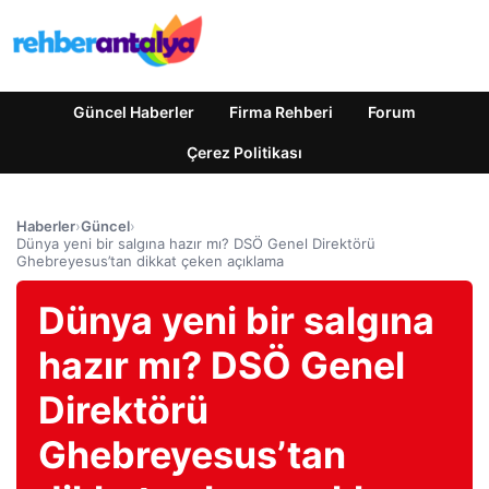
Güncel Haberler
Firma Rehberi
Forum
Çerez Politikası
Haberler
›
Güncel
›
Dünya yeni bir salgına hazır mı? DSÖ Genel Direktörü
Ghebreyesus’tan dikkat çeken açıklama
Dünya yeni bir salgına
hazır mı? DSÖ Genel
Direktörü
Ghebreyesus’tan