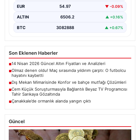
EUR
54.97
▼ -0.09%
ALTIN
6506.2
▲ +0.16%
BTC
3082888
▲ +0.67%
Son Eklenen Haberler
14 Nisan 2026 Güncel Altın Fiyatları ve Analizleri
■
Olmaz denen oldu! Maç sırasında yıldırım çarptı: O futbolcu
■
hayatını kaybetti
Dış Mekan Mimarisinde Konfor ve bahçe mutfağı Çözümleri
■
Cem Küçük Soruşturmasıyla Bağlantılı Beyaz TV Programcısı
■
Tahir Sarıkaya Gözaltında
Çanakkale’de ormanlık alanda yangın çıktı
■
Güncel