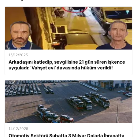
15/12/2025
Arkadaşını katledip, sevgilisine 21 gün süren işkence
uyguladı: ‘Vahşet evi’ davasında hüküm verildi!
14/12/2025
Otomotiv Sektörü Şubatta 3 Milyar Dolarla İhracatta