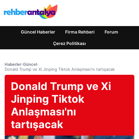
Güncel Haberler
Firma Rehberi
Forum
Çerez Politikası
Haberler
›
Güncel
›
Donald Trump ve Xi Jinping Tiktok Anlaşması'nı tartışacak
Donald Trump ve Xi
Jinping Tiktok
Anlaşması'nı
tartışacak