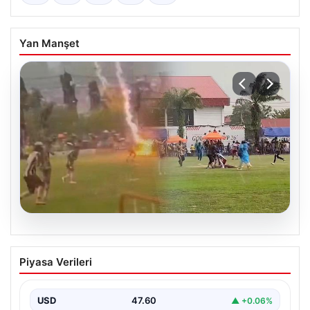
Yan Manşet
05.08.2026
Olmaz denen oldu! Maç sırasında
Piyasa Verileri
yıldırım çarptı: O futbolcu hayatını
kaybetti
USD
47.60
▲ +0.06%