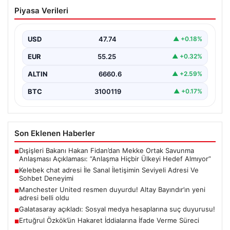
USD
47.74
▲ +0.18%
EUR
55.25
▲ +0.32%
ALTIN
6660.6
▲ +2.59%
BTC
3100119
▲ +0.17%
Son Eklenen Haberler
Dışişleri Bakanı Hakan Fidan’dan Mekke Ortak Savunma
■
Anlaşması Açıklaması: “Anlaşma Hiçbir Ülkeyi Hedef Almıyor”
Kelebek chat adresi İle Sanal İletişimin Seviyeli Adresi Ve
■
Sohbet Deneyimi
Manchester United resmen duyurdu! Altay Bayındır’ın yeni
■
adresi belli oldu
Galatasaray açıkladı: Sosyal medya hesaplarına suç duyurusu!
■
Ertuğrul Özkök’ün Hakaret İddialarına İfade Verme Süreci
■
Güncel