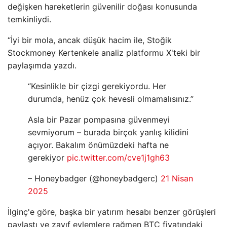
değişken hareketlerin güvenilir doğası konusunda
temkinliydi.
“İyi bir mola, ancak düşük hacim ile, Stoğik
Stockmoney Kertenkele analiz platformu X'teki bir
paylaşımda yazdı.
“Kesinlikle bir çizgi gerekiyordu. Her
durumda, henüz çok hevesli olmamalısınız.”
Asla bir Pazar pompasına güvenmeyi
sevmiyorum – burada birçok yanlış kilidini
açıyor. Bakalım önümüzdeki hafta ne
gerekiyor
pic.twitter.com/cve1j1gh63
– Honeybadger (@honeybadgerc)
21 Nisan
2025
İlginç'e göre, başka bir yatırım hesabı benzer görüşleri
paylaştı ve zayıf eylemlere rağmen BTC fiyatındaki