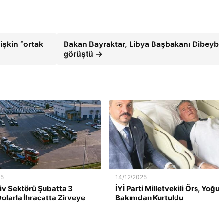
işkin “ortak
Bakan Bayraktar, Libya Başbakanı Dibeybe
görüştü →
25
14/12/2025
v Sektörü Şubatta 3
İYİ Parti Milletvekili Örs, Yoğ
Dolarla İhracatta Zirveye
Bakımdan Kurtuldu