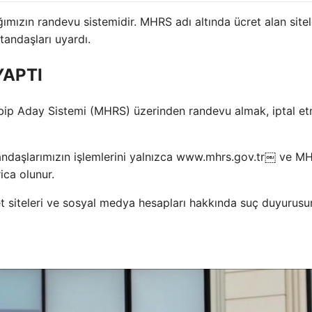
mızın randevu sistemidir. MHRS adı altında ücret alan sitel
tandaşları uyardı.
YAPTI
abip Aday Sistemi (MHRS) üzerinden randevu almak, iptal e
ndaşlarımızın işlemlerini yalnızca www.mhrs.gov.tr￼ ve M
ica olunur.
et siteleri ve sosyal medya hesapları hakkında suç duyurus