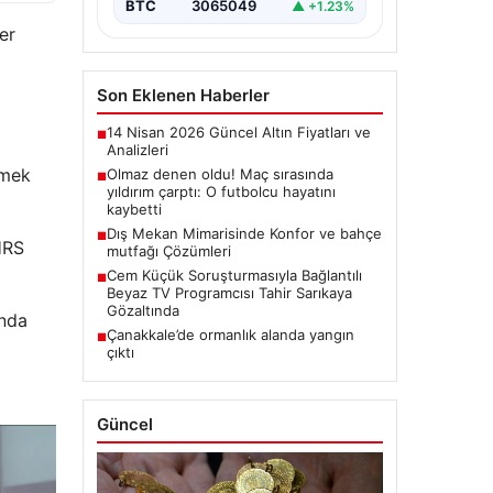
BTC
3065049
▲ +1.23%
er
Son Eklenen Haberler
14 Nisan 2026 Güncel Altın Fiyatları ve
■
Analizleri
tmek
Olmaz denen oldu! Maç sırasında
■
yıldırım çarptı: O futbolcu hayatını
kaybetti
Dış Mekan Mimarisinde Konfor ve bahçe
■
HRS
mutfağı Çözümleri
Cem Küçük Soruşturmasıyla Bağlantılı
■
Beyaz TV Programcısı Tahir Sarıkaya
Gözaltında
unda
Çanakkale’de ormanlık alanda yangın
■
çıktı
Güncel