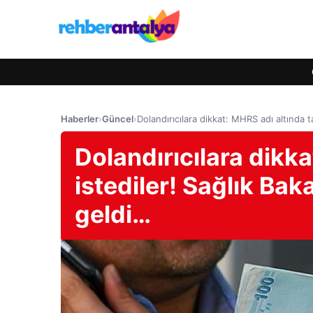
Haberler
›
Güncel
›
Dolandırıcılara dikkat: MHRS adı altında 
Dolandırıcılara dikk
istediler! Sağlık Ba
geldi…