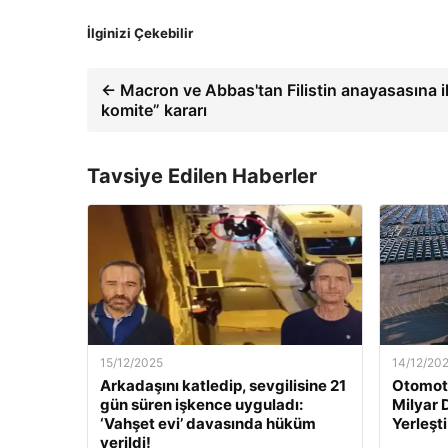
İlginizi Çekebilir
← Macron ve Abbas'tan Filistin anayasasına il
komite” kararı
Tavsiye Edilen Haberler
15/12/2025
14/12/20
Arkadaşını katledip, sevgilisine 21
Otomoti
gün süren işkence uyguladı:
Milyar 
‘Vahşet evi’ davasında hüküm
Yerleşti
verildi!