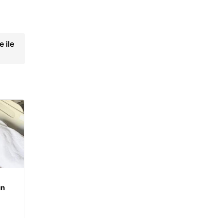
 ile
un