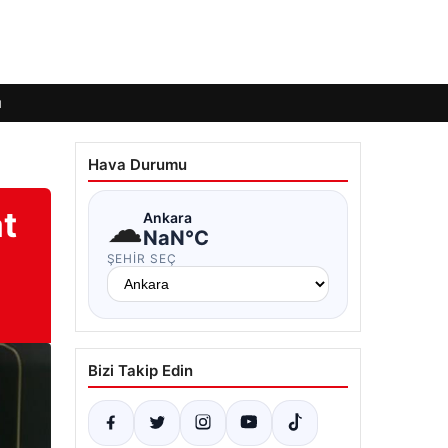
ı
Hava Durumu
at
☁
Ankara
NaN°C
ŞEHIR SEÇ
Bizi Takip Edin