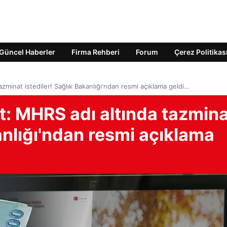
Güncel Haberler
Firma Rehberi
Forum
Çerez Politikas
tazminat istediler! Sağlık Bakanlığı'ndan resmi açıklama geldi…
at: MHRS adı altında tazmin
kanlığı'ndan resmi açıklama