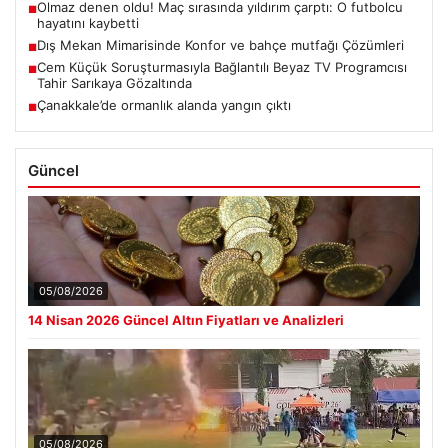
Olmaz denen oldu! Maç sırasında yıldırım çarptı: O futbolcu
■
hayatını kaybetti
Dış Mekan Mimarisinde Konfor ve bahçe mutfağı Çözümleri
■
Cem Küçük Soruşturmasıyla Bağlantılı Beyaz TV Programcısı
■
Tahir Sarıkaya Gözaltında
Çanakkale’de ormanlık alanda yangın çıktı
■
Güncel
05/08/2026
14 Nisan 2026 Güncel Altın Fiyatları ve Analizleri
05/08/2026