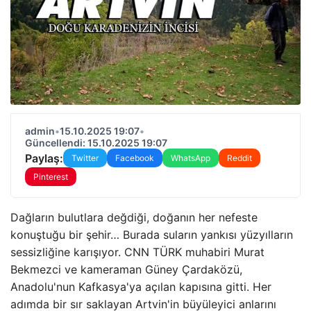
admin
•
15.10.2025 19:07
•
Güncellendi: 15.10.2025 19:07
Paylaş:
Twitter
Facebook
WhatsApp
Reddit
Pinterest
Dağların bulutlara değdiği, doğanın her nefeste
konuştuğu bir şehir… Burada suların yankısı yüzyılların
sessizliğine karışıyor. CNN TÜRK muhabiri Murat
Bekmezci ve kameraman Güney Çardaközü,
Anadolu'nun Kafkasya'ya açılan kapısına gitti. Her
adımda bir sır saklayan Artvin'in büyüleyici anlarını