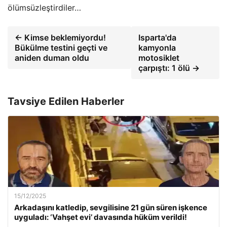
ölümsüzleştirdiler…
← Kimse beklemiyordu!
Isparta'da
Bükülme testini geçti ve
kamyonla
aniden duman oldu
motosiklet
çarpıştı: 1 ölü →
Tavsiye Edilen Haberler
15/12/2025
Arkadaşını katledip, sevgilisine 21 gün süren işkence
uyguladı: ‘Vahşet evi’ davasında hüküm verildi!