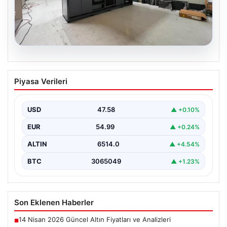
04.08.2026
Dış Mekan Mimarisinde Konfor ve
Piyasa Verileri
bahçe mutfağı Çözümleri
Belli ki açık hava sosyal alanlar, villaların en önemli
köşelerinden biri gelmiştir. Yeşille bütünleşik…
USD
47.58
▲ +0.10%
EUR
54.99
▲ +0.24%
ALTIN
6514.0
▲ +4.54%
BTC
3065049
▲ +1.23%
Son Eklenen Haberler
14 Nisan 2026 Güncel Altın Fiyatları ve Analizleri
■