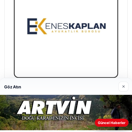
×
Göz Atın
Enes Kaplan Avukatlık Bürosu
28/04/2026
Web sitemizi nasıl kullandığınızı daha iyi anlayabilmek,
Güncel Haberler
deneyiminizi kişiselleştirmek ve geliştirmek amacıyla çerezler