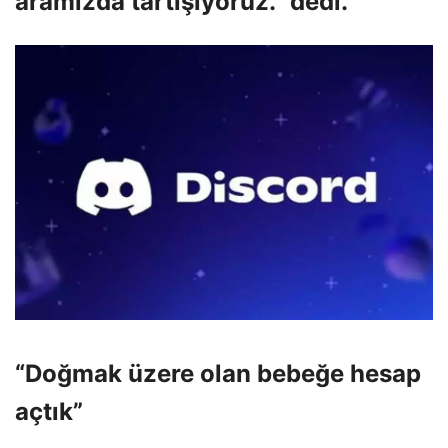
aramızda tartışıyoruz.” dedi.
“Doğmak üzere olan bebeğe hesap
açtık”