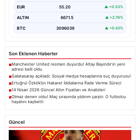
EUR
55.20
▲ +0.33%
ALTIN
6671.5
▲ +2.76%
BTC
3096039
▲ +0.42%
Son Eklenen Haberler
Manchester United resmen duyurdu! Altay Bayındır’ın yeni
■
adresi belli oldu
Galatasaray açıkladı: Sosyal medya hesaplarına suç duyurusu!
■
Ertuğrul Özkök’ün Hakaret İddialarına İfade Verme Süreci
■
14 Nisan 2026 Güncel Altın Fiyatları ve Analizleri
■
Olmaz denen oldu! Maç sırasında yıldırım çarptı: O futbolcu
■
hayatını kaybetti
Güncel