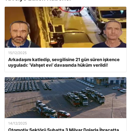
15/12/2025
Arkadaşını katledip, sevgilisine 21 gün süren işkence
uyguladı: ‘Vahşet evi’ davasında hüküm verildi!
14/12/2025
Otomotiv Sektörü Şubatta 3 Milyar Dolarla İhracatta