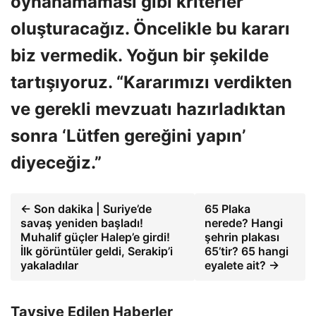
oynanamaması gibi kriterler
oluşturacağız. Öncelikle bu kararı
biz vermedik. Yoğun bir şekilde
tartışıyoruz. “Kararımızı verdikten
ve gerekli mevzuatı hazırladıktan
sonra ‘Lütfen gereğini yapın’
diyeceğiz.”
← Son dakika | Suriye’de
65 Plaka
savaş yeniden başladı!
nerede? Hangi
Muhalif güçler Halep’e girdi!
şehrin plakası
İlk görüntüler geldi, Serakip’i
65’tir? 65 hangi
yakaladılar
eyalete ait? →
Tavsiye Edilen Haberler