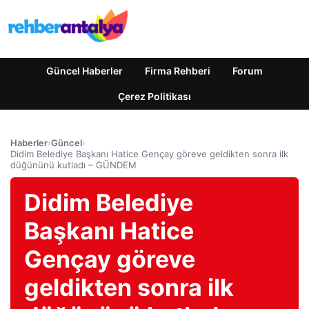
Güncel Haberler
Firma Rehberi
Forum
Çerez Politikası
Haberler
›
Güncel
›
Didim Belediye Başkanı Hatice Gençay göreve geldikten sonra ilk
düğününü kutladı – GÜNDEM
Didim Belediye
Başkanı Hatice
Gençay göreve
geldikten sonra ilk