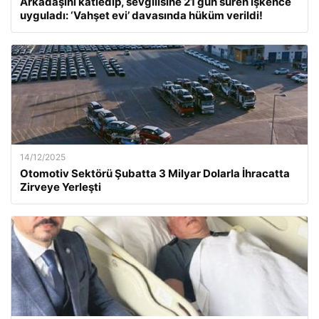
Arkadaşını katledip, sevgilisine 21 gün süren işkence
uyguladı: ‘Vahşet evi’ davasında hüküm verildi!
14/12/2025
Otomotiv Sektörü Şubatta 3 Milyar Dolarla İhracatta
Zirveye Yerleşti