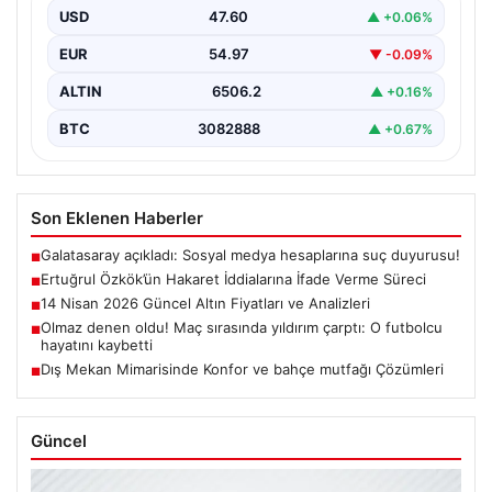
Cumhurbaşkanına hakaret iddialarıyla yürütülen
USD
47.60
▲ +0.06%
soruşturma kapsamında İstanbul Adalet…
EUR
54.97
▼ -0.09%
ALTIN
6506.2
▲ +0.16%
BTC
3082888
▲ +0.67%
Son Eklenen Haberler
Galatasaray açıkladı: Sosyal medya hesaplarına suç duyurusu!
■
Ertuğrul Özkök’ün Hakaret İddialarına İfade Verme Süreci
■
14 Nisan 2026 Güncel Altın Fiyatları ve Analizleri
■
Olmaz denen oldu! Maç sırasında yıldırım çarptı: O futbolcu
■
hayatını kaybetti
Dış Mekan Mimarisinde Konfor ve bahçe mutfağı Çözümleri
■
Güncel