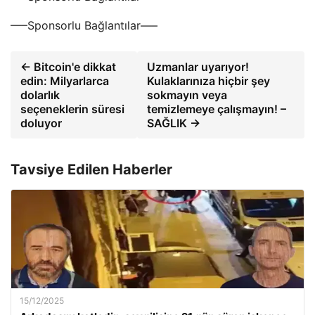
—–Sponsorlu Bağlantılar—–
← Bitcoin'e dikkat
Uzmanlar uyarıyor!
edin: Milyarlarca
Kulaklarınıza hiçbir şey
dolarlık
sokmayın veya
seçeneklerin süresi
temizlemeye çalışmayın! –
doluyor
SAĞLIK →
Tavsiye Edilen Haberler
15/12/2025