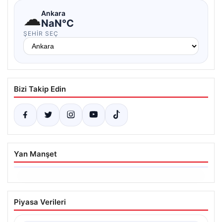
☁
Ankara
NaN°C
ŞEHIR SEÇ
Bizi Takip Edin
Yan Manşet
06.08.2026
Ertuğrul Özkök’ün Hakaret İddialarına
Piyasa Verileri
İfade Verme Süreci
Ünlü gazeteci ve yazar Ertuğrul Özkök,