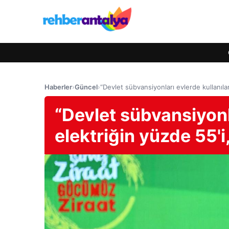
Haberler
›
Güncel
›
“Devlet sübvansiyonları evlerde kullanıla
“Devlet sübvansiyonl
elektriğin yüzde 55'i