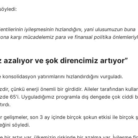
söyledi:
klentilerinin iyileşmesinin hızlandığını, yani ulusumuzun buna
yona karşı mücadelemiz para ve finansal politika önlemleriy
 azalıyor ve şok direncimiz artıyor”
 konsolidasyon yatırımlarını hızlandırdığını vurguladı.
, çünkü enerji önemli bir girdidir. Aileler tarafından kullan
üzde 65'i. Uyguladığımız programla dış dengede çok ciddi b
ırdı.
r gelişmeler, son 3 ay içinde birçok şokun etkisi ile birçok 
eğini söyledi.
 bir artış var, ülkemizin riskinde bir azalma var. İyileşme fi