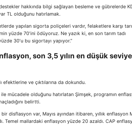
r destekler hakkında bilgi sağlayan besleme ve gübrelerde K
yar TL olduğunu hatırlamak.
lerde yapılan sigorta poliçeleri vardır, felaketlere karşı tar
imin yüzde 70'ini ödüyoruz. Ne yazık ki, en son tarım tadı
 yüzde 30'u bu sigortayı yapıyor.”
enflasyon, son 3,5 yılın en düşük seviy
efektlerine ve çıktılarına da dokundu.
 ile mücadele olduğunu hatırlatan Şimşek, programın enfla
çladığını belirtti.
ir disflasyon var, Mayıs ayından itibaren, yıllık enflasyon 
ldı. Temel mallardaki enflasyon yüzde 20 azaldı. CAP enflas