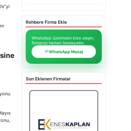
DV'yi
Rehbere Firma Ekle
ım
WhatsApp üzerinden bize ulaşın,
firmanızı hemen listeleyelim.
WhatsApp Mesaj
esine
Son Eklenen Firmalar
syonu
Mayıs
yonu,