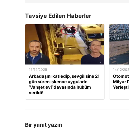
Tavsiye Edilen Haberler
15/12/2025
14/12/20
Arkadaşını katledip, sevgilisine 21
Otomoti
gün süren işkence uyguladı:
Milyar 
‘Vahşet evi’ davasında hüküm
Yerleşti
verildi!
Bir yanıt yazın