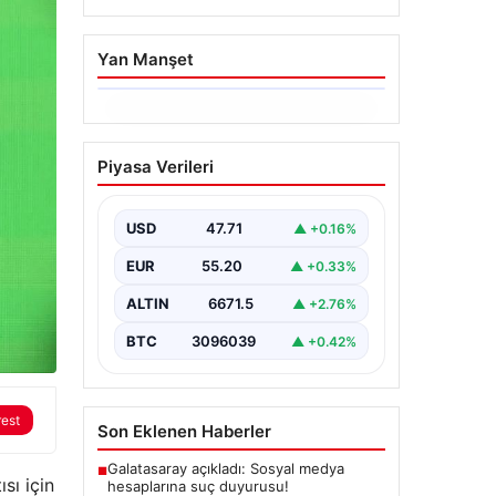
Yan Manşet
06.08.2026
Ertuğrul Özkök’ün
Piyasa Verileri
Hakaret İddialarına İfade
Verme Süreci
USD
47.71
▲ +0.16%
Ünlü gazeteci ve yazar Ertuğrul
Özkök, Cumhurbaşkanına hakaret
EUR
55.20
▲ +0.33%
iddialarıyla yürütülen soruşturma
kapsamında İstanbul Adalet…
ALTIN
6671.5
▲ +2.76%
BTC
3096039
▲ +0.42%
rest
Son Eklenen Haberler
Galatasaray açıkladı: Sosyal medya
■
sı için
hesaplarına suç duyurusu!