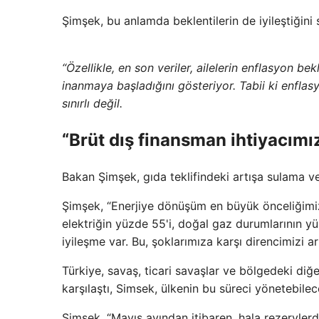
Şimşek, bu anlamda beklentilerin de iyileştiğini 
“Özellikle, en son veriler, ailelerin enflasyon be
inanmaya başladığını gösteriyor. Tabii ki enflas
sınırlı değil.
“Brüt dış finansman ihtiyacımız
Bakan Şimşek, gıda teklifindeki artışa sulama ve
Şimşek, “Enerjiye dönüşüm en büyük önceliğimizdir
elektriğin yüzde 55'i, doğal gaz durumlarının y
iyileşme var. Bu, şoklarımıza karşı direncimizi art
Türkiye, savaş, ticari savaşlar ve bölgedeki diğe
karşılaştı, Simsek, ülkenin bu süreci yönetebilec
Şimşek, “Mayıs ayından itibaren, hala rezervlerde