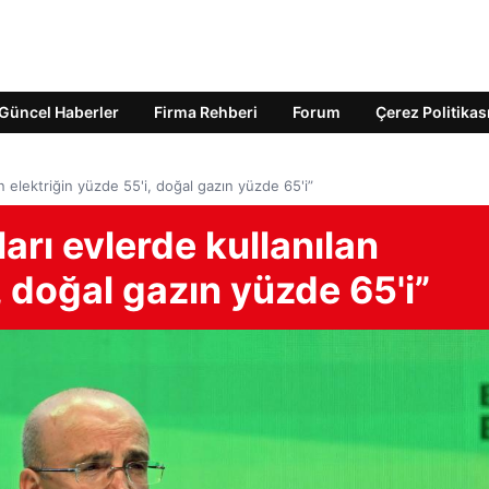
Güncel Haberler
Firma Rehberi
Forum
Çerez Politikas
n elektriğin yüzde 55'i, doğal gazın yüzde 65'i”
arı evlerde kullanılan
, doğal gazın yüzde 65'i”