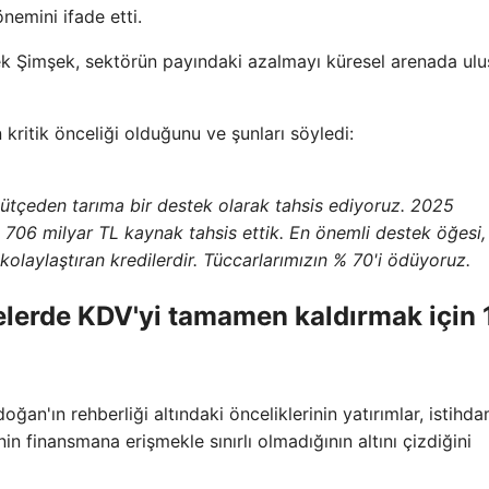
nemini ifade etti.
rek Şimşek, sektörün payındaki azalmayı küresel arenada ulu
 kritik önceliği olduğunu ve şunları söyledi:
bütçeden tarıma bir destek olarak tahsis ediyoruz. 2025
en 706 milyar TL kaynak tahsis ettik. En önemli destek öğesi,
i kolaylaştıran kredilerdir. Tüccarlarımızın % 70'i ödüyoruz.
relerde KDV'yi tamamen kaldırmak için 
n'ın rehberliği altındaki önceliklerinin yatırımlar, istihda
n finansmana erişmekle sınırlı olmadığının altını çizdiğini