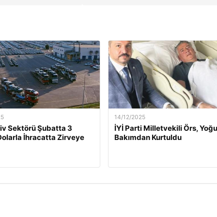
25
14/12/2025
v Sektörü Şubatta 3
İYİ Parti Milletvekili Örs, Yoğ
Dolarla İhracatta Zirveye
Bakımdan Kurtuldu