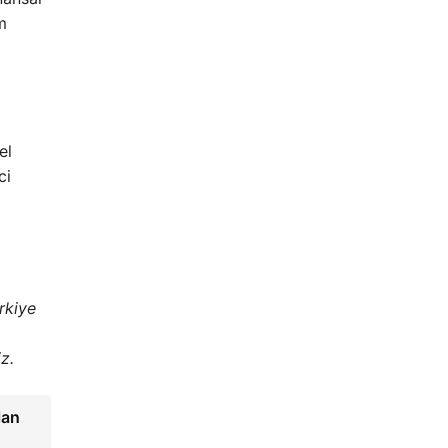
m
el
ci
rkiye
z.
lan