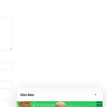
×
Göz Atın