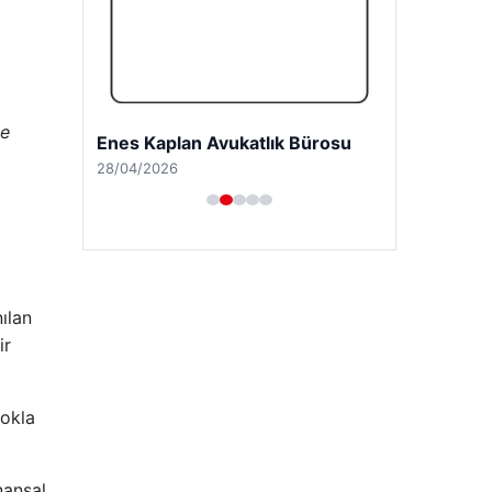
le
Enes Kaplan Avukatlık Bürosu
28/04/2026
ılan
ir
şokla
nansal