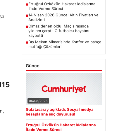
Ertuğrul Özkök’ün Hakaret İddialarına
■
İfade Verme Süreci
14 Nisan 2026 Güncel Altın Fiyatları ve
sal
■
Analizleri
Olmaz denen oldu! Maç sırasında
■
yıldırım çarptı: O futbolcu hayatını
kaybetti
Dış Mekan Mimarisinde Konfor ve bahçe
■
mutfağı Çözümleri
Güncel
115
06/08/2026
Galatasaray açıkladı: Sosyal medya
m,
hesaplarına suç duyurusu!
Ertuğrul Özkök’ün Hakaret İddialarına
İfade Verme Süreci